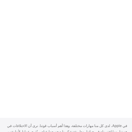
A
في Apple، لدى كل منا مهارات مختلفة، وهذا أهم أسباب قوتنا. نرى أن الاختلافات في
p
هويتنا، وما اختبرناه في حياتنا، وطريقة تفكيرنا - جميعها عناصر تُثري عملنا. لأننا نؤمن