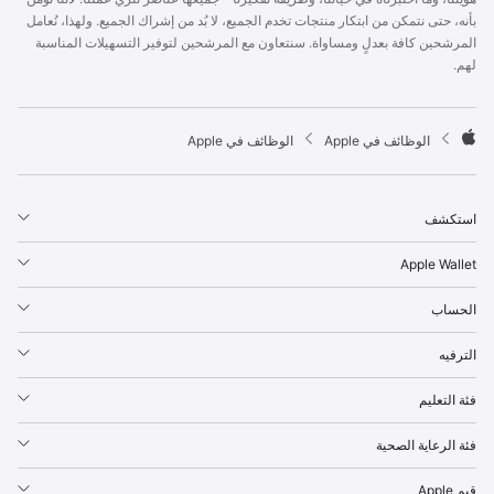
p
بأنه، حتى نتمكن من ابتكار منتجات تخدم الجميع، لا بُد من إشراك الجميع. ولهذا، نُعامل
l
المرشحين كافة بعدلٍ ومساواة. سنتعاون مع المرشحين لتوفير التسهيلات المناسبة
e
لهم.
F
o
o
t

الوظائف في Apple
الوظائف في Apple
e
A
r
p
p
استكشف
l
e
Apple Wallet
الحساب
الترفيه
فئة التعليم
فئة الرعاية الصحية
قيم Apple