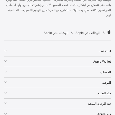
p
بأنه، حتى نتمكن من ابتكار منتجات تخدم الجميع، لا بُد من إشراك الجميع. ولهذا، نُعامل
l
المرشحين كافة بعدلٍ ومساواة. سنتعاون مع المرشحين لتوفير التسهيلات المناسبة
e
لهم.
F
o
o
t

الوظائف في Apple
الوظائف في Apple
e
A
r
p
p
استكشف
l
e
Apple Wallet
الحساب
الترفيه
فئة التعليم
فئة الرعاية الصحية
قيم Apple