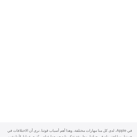
A
في Apple، لدى كل منا مهارات مختلفة، وهذا أهم أسباب قوتنا. نرى أن الاختلافات في
p
هويتنا، وما اختبرناه في حياتنا، وطريقة تفكيرنا - جميعها عناصر تُثري عملنا. لأننا نؤمن