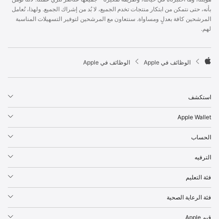
p
بأنه، حتى نتمكن من ابتكار منتجات تخدم الجميع، لا بُد من إشراك الجميع. ولهذا، نُعامل
l
المرشحين كافة بعدلٍ ومساواة. سنتعاون مع المرشحين لتوفير التسهيلات المناسبة
e
لهم.
F
o
o
t

الوظائف في Apple
الوظائف في Apple
e
A
r
p
p
استكشف
l
e
Apple Wallet
الحساب
الترفيه
فئة التعليم
فئة الرعاية الصحية
قيم Apple