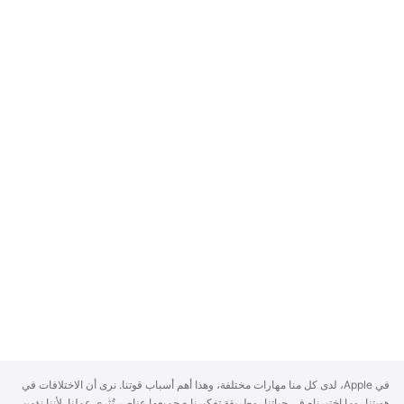
A
في Apple، لدى كل منا مهارات مختلفة، وهذا أهم أسباب قوتنا. نرى أن الاختلافات في
p
هويتنا، وما اختبرناه في حياتنا، وطريقة تفكيرنا - جميعها عناصر تُثري عملنا. لأننا نؤمن