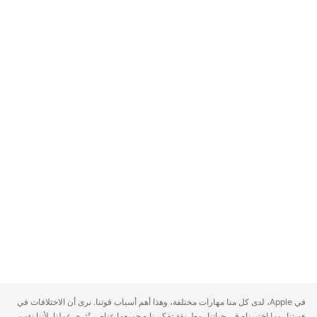
A
في Apple، لدى كل منا مهارات مختلفة، وهذا أهم أسباب قوتنا. نرى أن الاختلافات في
p
هويتنا، وما اختبرناه في حياتنا، وطريقة تفكيرنا - جميعها عناصر تُثري عملنا. لأننا نؤمن