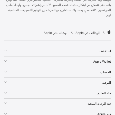
p
بأنه، حتى نتمكن من ابتكار منتجات تخدم الجميع، لا بُد من إشراك الجميع. ولهذا، نُعامل
l
المرشحين كافة بعدلٍ ومساواة. سنتعاون مع المرشحين لتوفير التسهيلات المناسبة
e
لهم.
F
o
o
t

الوظائف في Apple
الوظائف في Apple
e
A
r
p
p
استكشف
l
e
Apple Wallet
الحساب
الترفيه
فئة التعليم
فئة الرعاية الصحية
قيم Apple