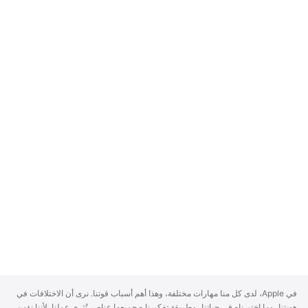
A
في Apple، لدى كل منا مهارات مختلفة، وهذا أهم أسباب قوتنا. نرى أن الاختلافات في
p
هويتنا، وما اختبرناه في حياتنا، وطريقة تفكيرنا - جميعها عناصر تُثري عملنا. لأننا نؤمن