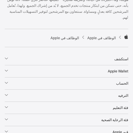
p
بأنه، حتى نتمكن من ابتكار منتجات تخدم الجميع، لا بُد من إشراك الجميع. ولهذا، نُعامل
l
المرشحين كافة بعدلٍ ومساواة. سنتعاون مع المرشحين لتوفير التسهيلات المناسبة
e
لهم.
F
o
o
t

الوظائف في Apple
الوظائف في Apple
e
A
r
p
p
استكشف
l
e
Apple Wallet
الحساب
الترفيه
فئة التعليم
فئة الرعاية الصحية
قيم Apple