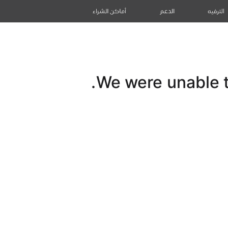
الترفيه
الدعم
أماكن الشراء
We were unable to