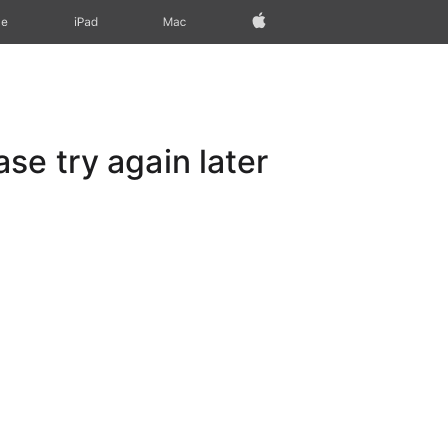
Apple‏
Mac
iPad‏
ne
e try again later.