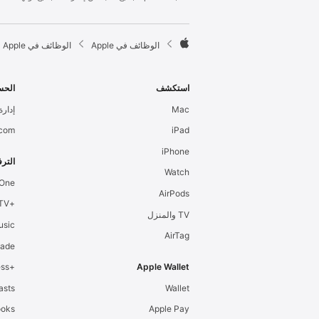
l
e
F

الوظائف في Apple
الوظائف في Apple
o
A
o
p
t
p
استكشف
الحس
e
l
Mac
إدارة 
r
e
.com
iPad
iPhone
الترف
Watch
 One
AirPods
+Apple TV
TV والمنزل
usic
AirTag
cade
+Apple Fitness
Apple Wallet
asts
Wallet
ooks
Apple Pay