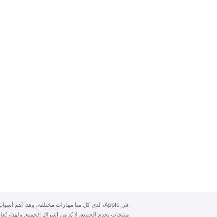
A
في Apple، لدى كل منا مهارات مختلفة، وهذا أهم أ
p
منتجات تخدم الجميع، لا بُد من إشراك الجميع. ولهذا، ن
p