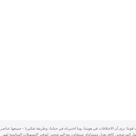
سباب قوتنا. نرى أن الاختلافات في هويتنا، وما اختبرناه في حياتنا، وطريقة تفكيرنا - جميعها عناصر 
ُعامل المرشحين كافة بعدلٍ ومساواة. سنتعاون مع المرشحين لتوفير التسهيلات المناسبة لهم.