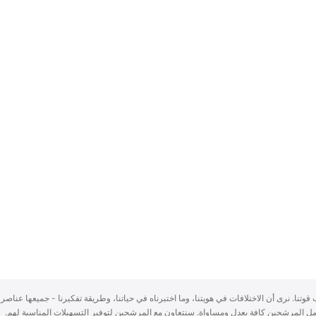
سباب قوتنا. نرى أن الاختلافات في هويتنا، وما اختبرناه في حياتنا، وطريقة تفكيرنا - جميعها عناصر 
ُعامل المرشحين كافة بعدلٍ ومساواة. سنتعاون مع المرشحين لتوفير التسهيلات المناسبة لهم.