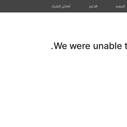
الترفيه
الدعم
أماكن الشراء
We were unable to