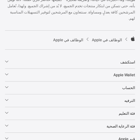
p
بأنه، حتى نتمكن من ابتكار منتجات تخدم الجميع، لا بُد من إشراك الجميع. ولهذا، نُعامل
l
المرشحين كافة بعدلٍ ومساواة. سنتعاون مع المرشحين لتوفير التسهيلات المناسبة
e
لهم.
F
o
o
t

الوظائف في Apple
الوظائف في Apple
e
A
r
p
p
استكشف
l
e
Apple Wallet
الحساب
الترفيه
فئة التعليم
فئة الرعاية الصحية
قيم Apple