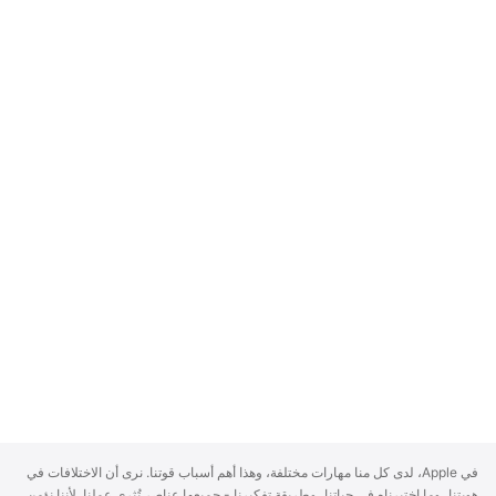
A
في Apple، لدى كل منا مهارات مختلفة، وهذا أهم أسباب قوتنا. نرى أن الاختلافات في
p
هويتنا، وما اختبرناه في حياتنا، وطريقة تفكيرنا - جميعها عناصر تُثري عملنا. لأننا نؤمن