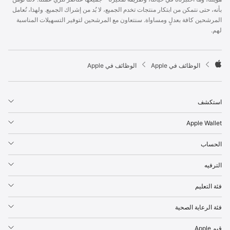
p
بأنه، حتى نتمكن من ابتكار منتجات تخدم الجميع، لا بُد من إشراك الجميع. ولهذا، نُعامل
l
المرشحين كافة بعدلٍ ومساواة. سنتعاون مع المرشحين لتوفير التسهيلات المناسبة
e
لهم.
F
o
o
t

الوظائف في Apple
الوظائف في Apple
e
A
r
p
p
استكشف
l
e
Apple Wallet
الحساب
الترفيه
فئة التعليم
فئة الرعاية الصحية
قيم Apple