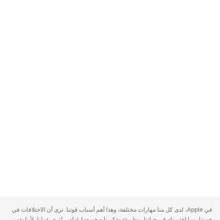
A
في Apple، لدى كل منا مهارات مختلفة، وهذا أهم أسباب قوتنا. نرى أن الاختلافات في
p
هويتنا، وما اختبرناه في حياتنا، وطريقة تفكيرنا - جميعها عناصر تُثري عملنا. لأننا نؤمن