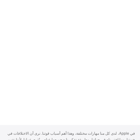
A
في Apple، لدى كل منا مهارات مختلفة، وهذا أهم أسباب قوتنا. نرى أن الاختلافات في
p
هويتنا، وما اختبرناه في حياتنا، وطريقة تفكيرنا - جميعها عناصر تُثري عملنا. لأننا نؤمن