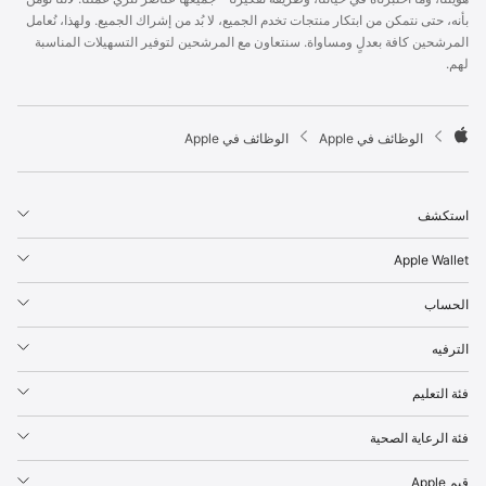
p
بأنه، حتى نتمكن من ابتكار منتجات تخدم الجميع، لا بُد من إشراك الجميع. ولهذا، نُعامل
l
المرشحين كافة بعدلٍ ومساواة. سنتعاون مع المرشحين لتوفير التسهيلات المناسبة
e
لهم.
F
o
o
t

الوظائف في Apple
الوظائف في Apple
e
A
r
p
p
استكشف
l
e
Apple Wallet
الحساب
الترفيه
فئة التعليم
فئة الرعاية الصحية
قيم Apple