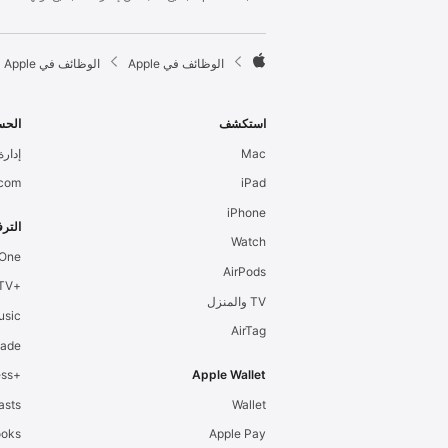
l
e
F

الوظائف في Apple
الوظائف في Apple
o
A
o
p
t
p
استكشف
الحس
e
l
Mac
إدارة 
r
e
.com
iPad
iPhone
الترف
Watch
 One
AirPods
+Apple TV
TV والمنزل
usic
AirTag
cade
+Apple Fitness
Apple Wallet
asts
Wallet
ooks
Apple Pay