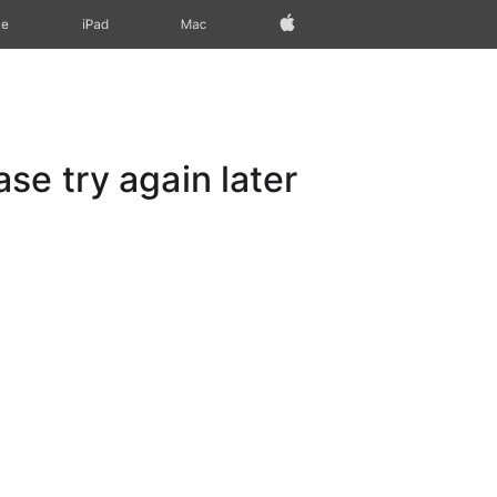
Apple‏
Mac
iPad‏
ne
e try again later.