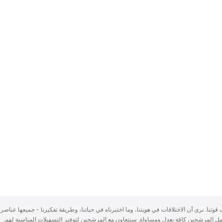
سباب قوتنا. نرى أن الاختلافات في هويتنا، وما اختبرناه في حياتنا، وطريقة تفكيرنا - جميعها عناصر 
ُعامل المرشحين كافة بعدلٍ ومساواة. سنتعاون مع المرشحين لتوفير التسهيلات المناسبة لهم.