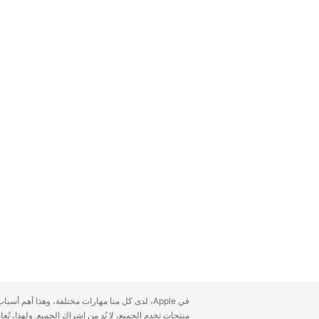
A
في Apple، لدى كل منا مهارات مختلفة، وهذا أهم أ
p
منتجات تخدم الجميع، لا بُد من إشراك الجميع. ولهذا، ن
p