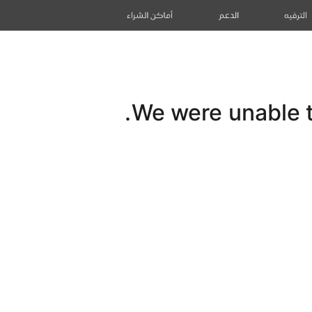
الترفيه
الدعم
أماكن الشراء
We were unable to