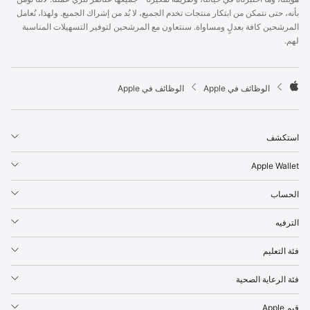
p
بأنه، حتى نتمكن من ابتكار منتجات تخدم الجميع، لا بُد من إشراك الجميع. ولهذا، نُعامل
l
المرشحين كافة بعدلٍ ومساواة. سنتعاون مع المرشحين لتوفير التسهيلات المناسبة
e
لهم.
F
o
o
t

الوظائف في Apple
الوظائف في Apple
e
A
r
p
p
استكشف
l
e
Apple Wallet
الحساب
الترفيه
فئة التعليم
فئة الرعاية الصحية
قيم Apple