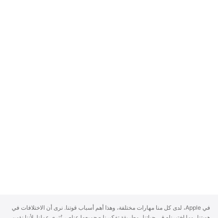
A
في Apple، لدى كل منا مهارات مختلفة، وهذا أهم أسباب قوتنا. نرى أن الاختلافات في
p
هويتنا، وما اختبرناه في حياتنا، وطريقة تفكيرنا - جميعها عناصر تُثري عملنا. لأننا نؤمن