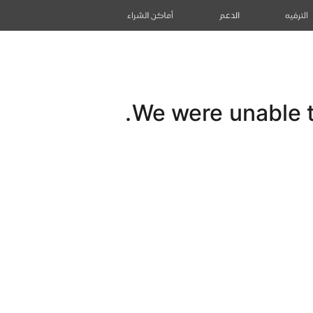
الترفيه
الدعم
أماكن الشراء
We were unable to