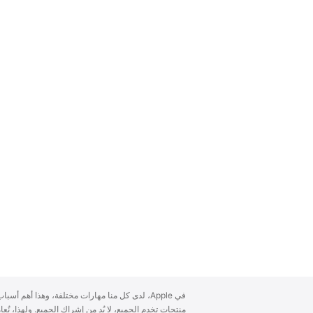
A
في Apple، لدى كل منا مهارات مختلفة، وهذا أهم أ
p
منتجات تخدم الجميع، لا بُد من إشراك الجميع. ولهذا، ن
p