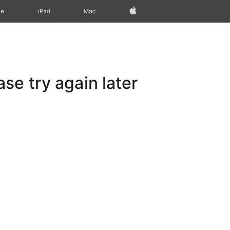
Apple‏
Mac
iPad‏
ne
e try again later.