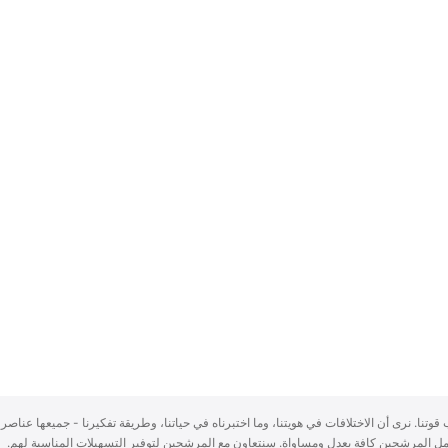
سباب قوتنا. نرى أن الاختلافات في هويتنا، وما اختبرناه في حياتنا، وطريقة تفكيرنا - جميعها عناصر 
ُعامل المرشحين كافة بعدلٍ ومساواة. سنتعاون مع المرشحين لتوفير التسهيلات المناسبة لهم.