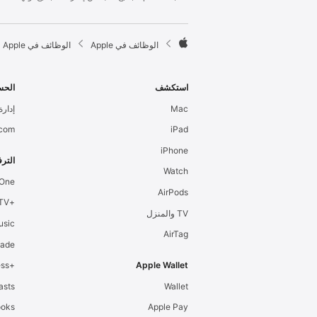
l
e
F

الوظائف في Apple
الوظائف في Apple
o
A
o
p
t
p
استكشف
الحس
e
l
Mac
إدارة 
r
e
.com
iPad
iPhone
الترف
Watch
 One
AirPods
+Apple TV
TV والمنزل
usic
AirTag
cade
+Apple Fitness
Apple Wallet
asts
Wallet
ooks
Apple Pay