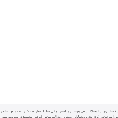
سباب قوتنا. نرى أن الاختلافات في هويتنا، وما اختبرناه في حياتنا، وطريقة تفكيرنا - جميعها عناصر 
ُعامل المرشحين كافة بعدلٍ ومساواة. سنتعاون مع المرشحين لتوفير التسهيلات المناسبة لهم.