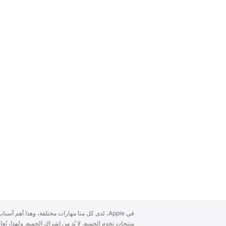
A
في Apple، لدى كل منا مهارات مختلفة، وهذا أهم أ
p
منتجات تخدم الجميع، لا بُد من إشراك الجميع. ولهذا، ن
p