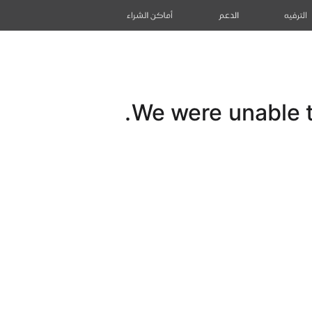
الترفيه
الدعم
أماكن الشراء
We were unable to