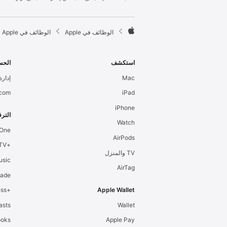
l
e
F

الوظائف في Apple
الوظائف في Apple
o
A
o
p
t
p
استكشف
الحس
e
l
Mac
إدارة 
r
e
.com
iPad
iPhone
الترف
Watch
 One
AirPods
+Apple TV
TV والمنزل
usic
AirTag
cade
+Apple Fitness
Apple Wallet
asts
Wallet
ooks
Apple Pay