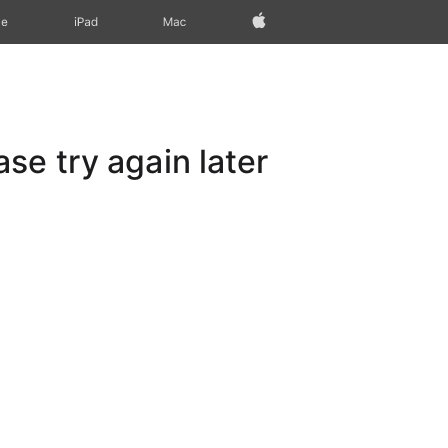
Apple‏
Mac
iPad‏
ne
e try again later.