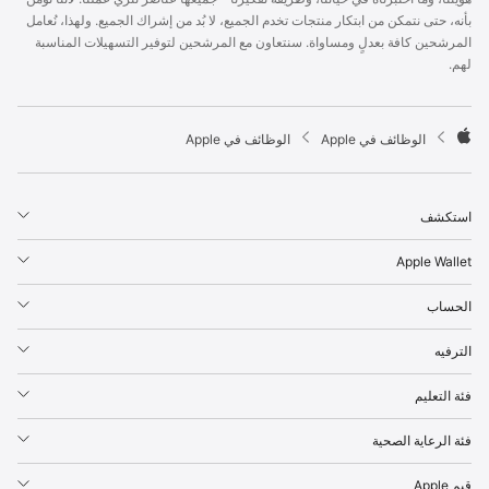
p
بأنه، حتى نتمكن من ابتكار منتجات تخدم الجميع، لا بُد من إشراك الجميع. ولهذا، نُعامل
l
المرشحين كافة بعدلٍ ومساواة. سنتعاون مع المرشحين لتوفير التسهيلات المناسبة
e
لهم.
F
o
o
t

الوظائف في Apple
الوظائف في Apple
e
A
r
p
p
استكشف
l
e
Apple Wallet
الحساب
الترفيه
فئة التعليم
فئة الرعاية الصحية
قيم Apple