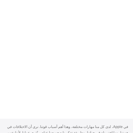
A
في Apple، لدى كل منا مهارات مختلفة، وهذا أهم أسباب قوتنا. نرى أن الاختلافات في
p
هويتنا، وما اختبرناه في حياتنا، وطريقة تفكيرنا - جميعها عناصر تُثري عملنا. لأننا نؤمن