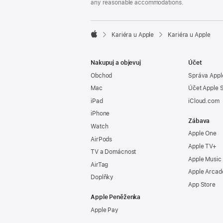
any reasonable accommodations.

Kariéra u Apple
Kariéra u Apple
Apple
Nakupuj a objevuj
Účet
Obchod
Správa Appl
Mac
Účet Apple 
iPad
iCloud.com
iPhone
Zábava
Watch
Apple One
AirPods
Apple TV+
TV a Domácnost
Apple Music
AirTag
Apple Arcad
Doplňky
App Store
Apple Peněženka
Apple Pay