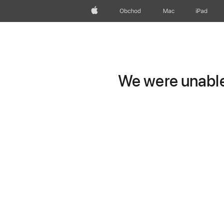
Apple
Obchod
Mac
iPad
We were unable 