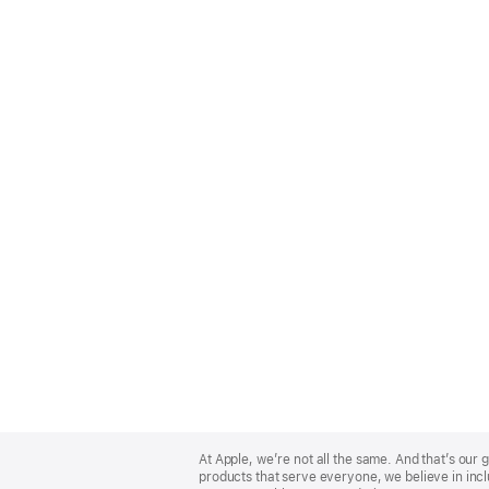
Apple
Footer
At Apple, we’re not all the same. And that’s ou
products that serve everyone, we believe in incl