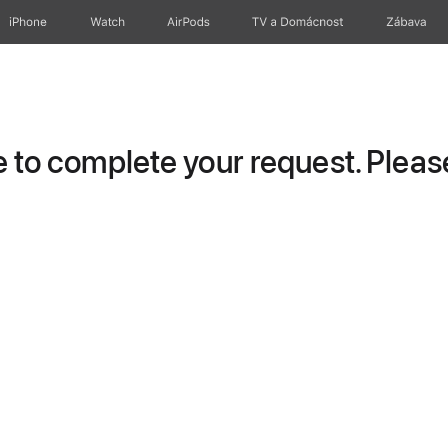
iPhone
Watch
AirPods
TV a Domácnost
Zábava
to complete your request. Please 