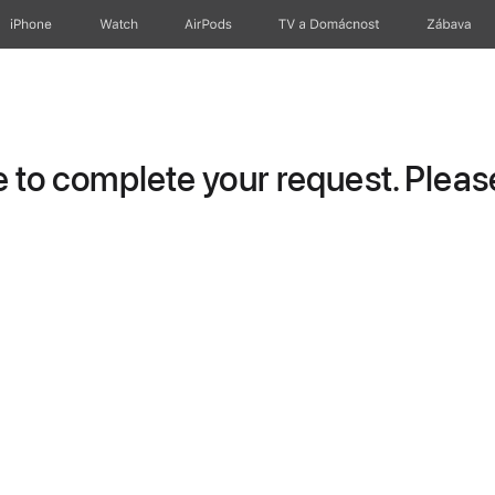
iPhone
Watch
AirPods
TV a Domácnost
Zábava
to complete your request. Please 