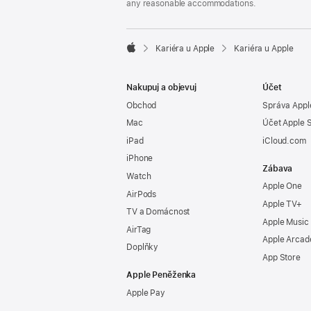
any reasonable accommodations.

Kariéra u Apple
Kariéra u Apple
Apple
Nakupuj a objevuj
Účet
Obchod
Správa Appl
Mac
Účet Apple 
iPad
iCloud.com
iPhone
Zábava
Watch
Apple One
AirPods
Apple TV+
TV a Domácnost
Apple Music
AirTag
Apple Arcad
Doplňky
App Store
Apple Peněženka
Apple Pay