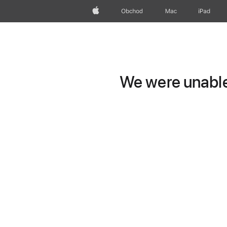
Apple
Obchod
Mac
iPad
We were unable 