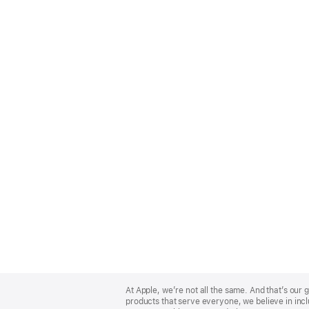
Apple
Footer
At Apple, we’re not all the same. And that’s ou
products that serve everyone, we believe in incl