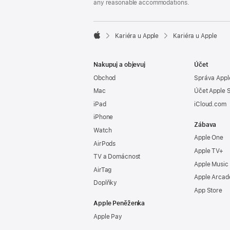
any reasonable accommodations.

Kariéra u Apple
Kariéra u Apple
Apple
Nakupuj a objevuj
Účet
Obchod
Správa Appl
Mac
Účet Apple 
iPad
iCloud.com
iPhone
Zábava
Watch
Apple One
AirPods
Apple TV+
TV a Domácnost
Apple Music
AirTag
Apple Arcad
Doplňky
App Store
Apple Peněženka
Apple Pay