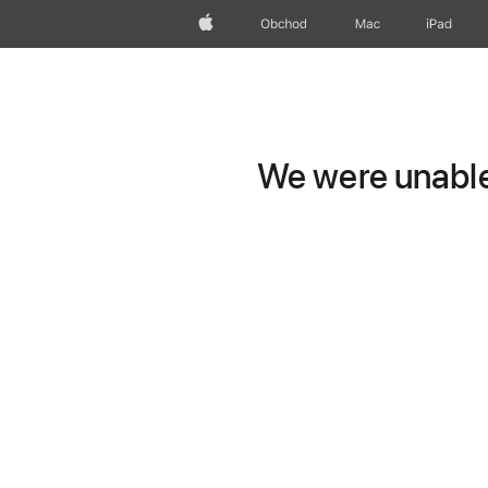
Apple
Obchod
Mac
iPad
We were unable 