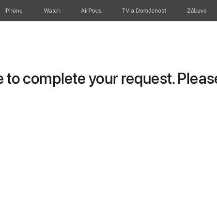
iPhone
Watch
AirPods
TV a Domácnost
Zábava
to complete your request. Please 