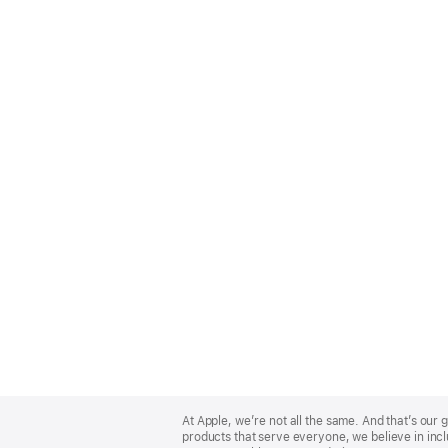
Apple
Footer
At Apple, we’re not all the same. And that’s ou
products that serve everyone, we believe in incl