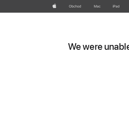
Apple
Obchod
Mac
iPad
We were unable 