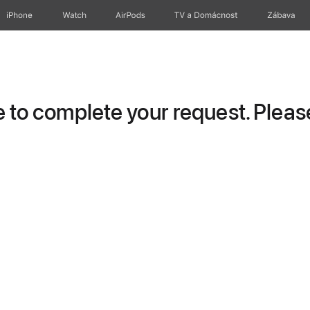
iPhone
Watch
AirPods
TV a Domácnost
Zábava
to complete your request. Please 