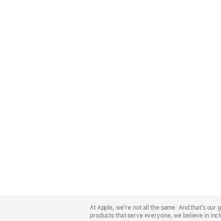
Apple
Footer
At Apple, we’re not all the same. And that’s ou
products that serve everyone, we believe in incl