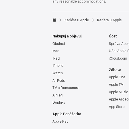
any reasonable accommodations.

Kariéra u Apple
Kariéra u Apple
Apple
Nakupuj a objevuj
Účet
Obchod
Správa Appl
Mac
Účet Apple 
iPad
iCloud.com
iPhone
Zábava
Watch
Apple One
AirPods
Apple TV+
TV a Domácnost
Apple Music
AirTag
Apple Arcad
Doplňky
App Store
Apple Peněženka
Apple Pay