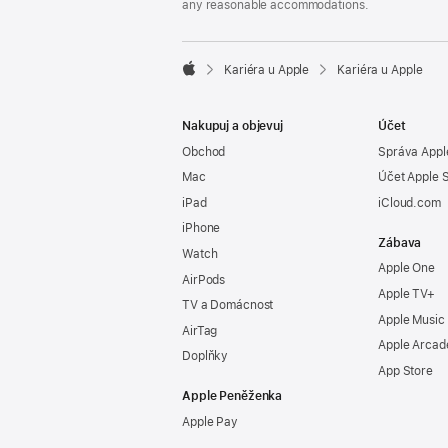
any reasonable accommodations.

Kariéra u Apple
Kariéra u Apple
Apple
Nakupuj a objevuj
Účet
Obchod
Správa Appl
Mac
Účet Apple 
iPad
iCloud.com
iPhone
Zábava
Watch
Apple One
AirPods
Apple TV+
TV a Domácnost
Apple Music
AirTag
Apple Arcad
Doplňky
App Store
Apple Peněženka
Apple Pay