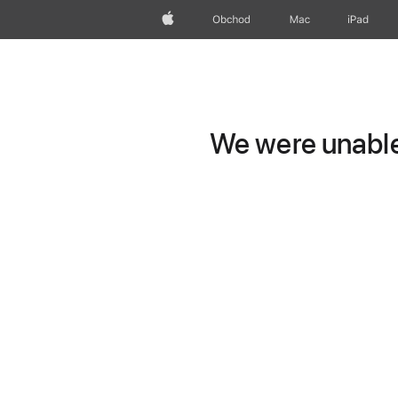
Apple
Obchod
Mac
iPad
We were unable 