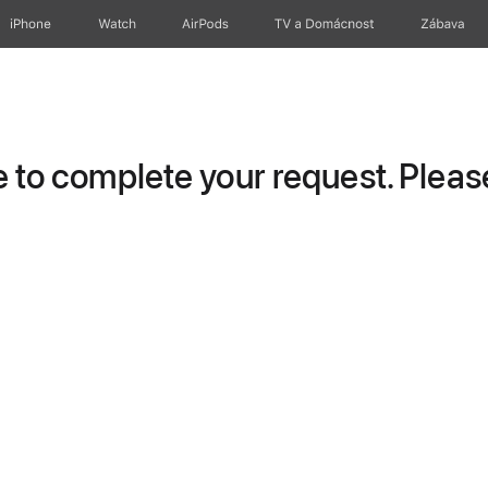
iPhone
Watch
AirPods
TV a Domácnost
Zábava
to complete your request. Please 