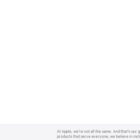
Apple
Footer
At Apple, we’re not all the same. And that’s ou
products that serve everyone, we believe in incl