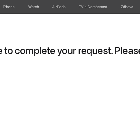
iPhone
Watch
AirPods
TV a Domácnost
Zábava
to complete your request. Please 