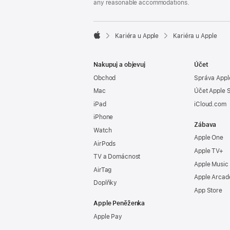
any reasonable accommodations.

Kariéra u Apple
Kariéra u Apple
Apple
Nakupuj a objevuj
Účet
Obchod
Správa Appl
Mac
Účet Apple 
iPad
iCloud.com
iPhone
Zábava
Watch
Apple One
AirPods
Apple TV+
TV a Domácnost
Apple Music
AirTag
Apple Arcad
Doplňky
App Store
Apple Peněženka
Apple Pay