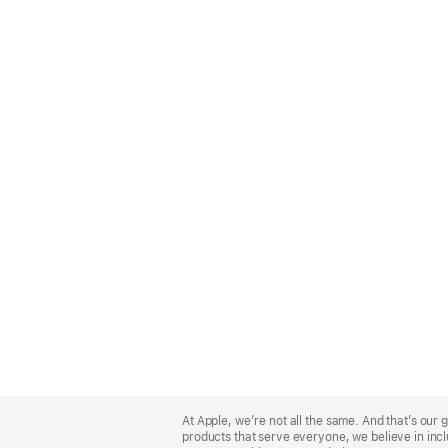
Apple
Footer
At Apple, we’re not all the same. And that’s ou
products that serve everyone, we believe in incl