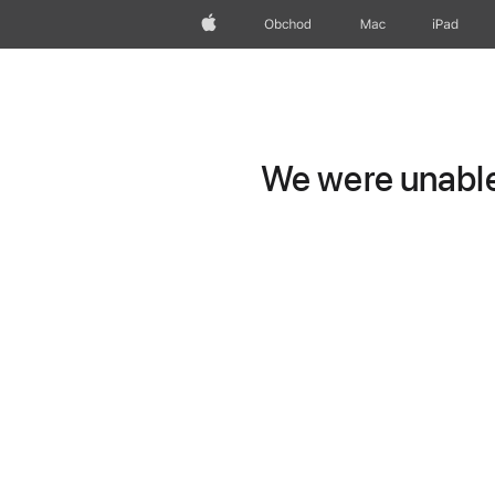
Apple
Obchod
Mac
iPad
We were unable 