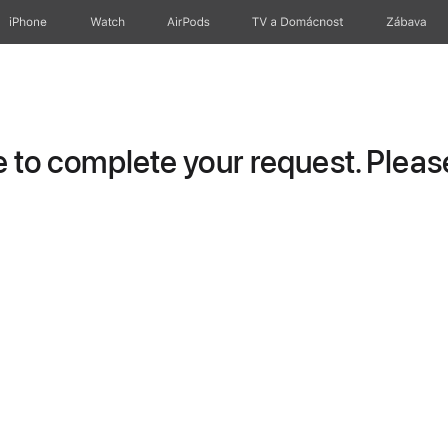
iPhone
Watch
AirPods
TV a Domácnost
Zábava
to complete your request. Please 