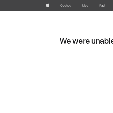
Apple
Obchod
Mac
iPad
We were unable 