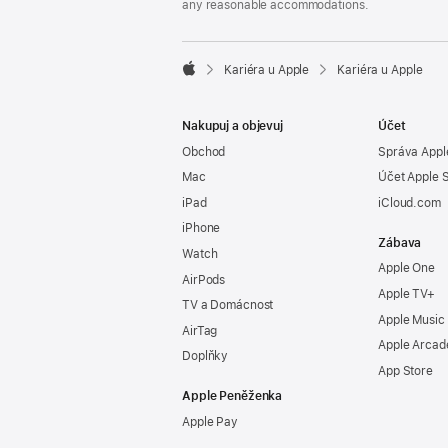
any reasonable accommodations.

Kariéra u Apple
Kariéra u Apple
Apple
Nakupuj a objevuj
Účet
Obchod
Správa Appl
Mac
Účet Apple 
iPad
iCloud.com
iPhone
Zábava
Watch
Apple One
AirPods
Apple TV+
TV a Domácnost
Apple Music
AirTag
Apple Arcad
Doplňky
App Store
Apple Peněženka
Apple Pay