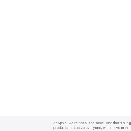
Apple
Footer
At Apple, we’re not all the same. And that’s ou
products that serve everyone, we believe in incl