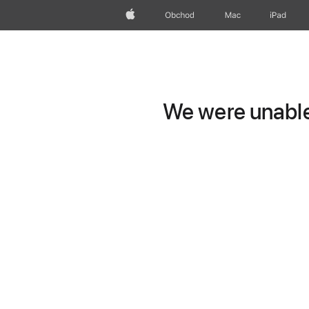
Apple
Obchod
Mac
iPad
We were unable 