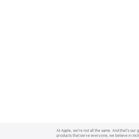
Apple
Footer
At Apple, we’re not all the same. And that’s ou
products that serve everyone, we believe in incl