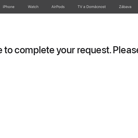
iPhone
Watch
AirPods
TV a Domácnost
Zábava
to complete your request. Please 