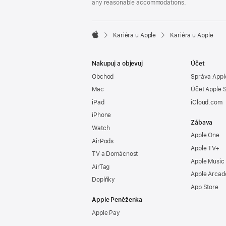
any reasonable accommodations.

Kariéra u Apple
Kariéra u Apple
Apple
Nakupuj a objevuj
Účet
Obchod
Správa Appl
Mac
Účet Apple 
iPad
iCloud.com
iPhone
Zábava
Watch
Apple One
AirPods
Apple TV+
TV a Domácnost
Apple Music
AirTag
Apple Arcad
Doplňky
App Store
Apple Peněženka
Apple Pay