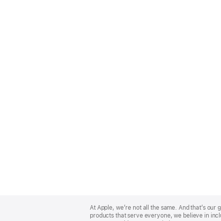
Apple
Footer
At Apple, we’re not all the same. And that’s ou
products that serve everyone, we believe in incl