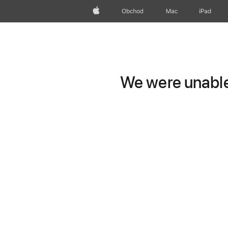
Apple
Obchod
Mac
iPad
We were unable 