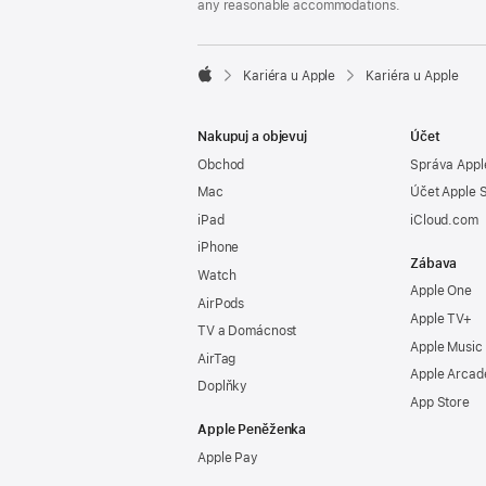
any reasonable accommodations.

Kariéra u Apple
Kariéra u Apple
Apple
Nakupuj a objevuj
Účet
Obchod
Správa Appl
Mac
Účet Apple 
iPad
iCloud.com
iPhone
Zábava
Watch
Apple One
AirPods
Apple TV+
TV a Domácnost
Apple Music
AirTag
Apple Arcad
Doplňky
App Store
Apple Peněženka
Apple Pay