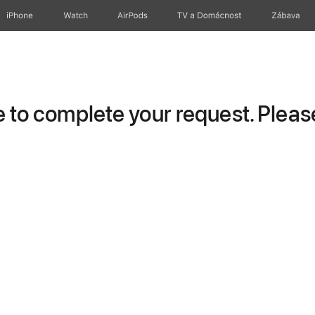
iPhone
Watch
AirPods
TV a Domácnost
Zábava
to complete your request. Please 