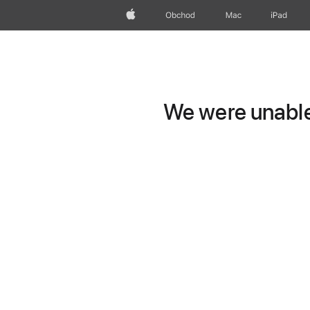
Apple
Obchod
Mac
iPad
We were unable 