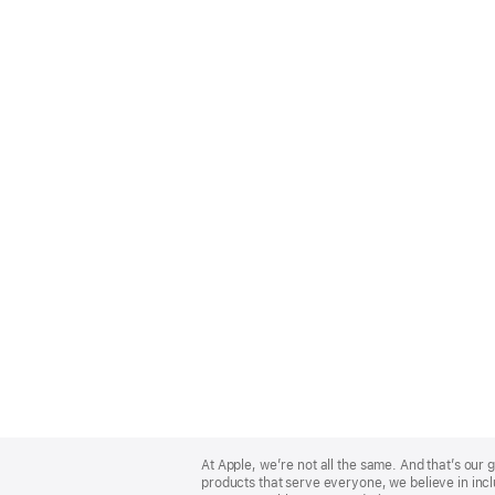
Apple
Footer
At Apple, we’re not all the same. And that’s ou
products that serve everyone, we believe in incl