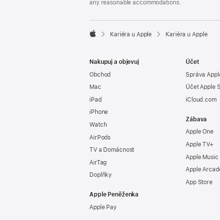
any reasonable accommodations.

Kariéra u Apple
Kariéra u Apple
Apple
Nakupuj a objevuj
Účet
Obchod
Správa Appl
Mac
Účet Apple 
iPad
iCloud.com
iPhone
Zábava
Watch
Apple One
AirPods
Apple TV+
TV a Domácnost
Apple Music
AirTag
Apple Arcad
Doplňky
App Store
Apple Peněženka
Apple Pay