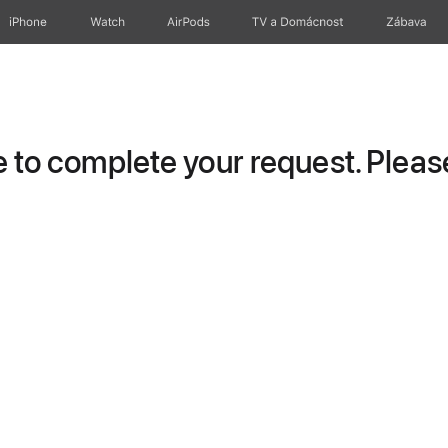
iPhone
Watch
AirPods
TV a Domácnost
Zábava
to complete your request. Please 