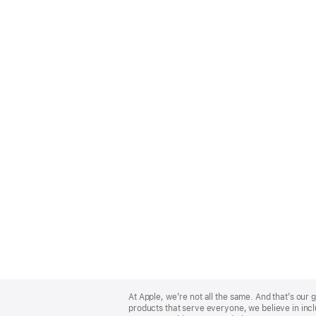
Apple
Footer
At Apple, we’re not all the same. And that’s ou
products that serve everyone, we believe in incl