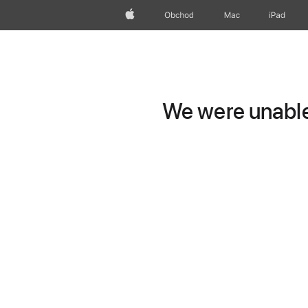
Apple
Obchod
Mac
iPad
We were unable 