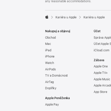
any reasonable accommodations.

Kariéra u Apple
Kariéra u Apple
Apple
Nakupuj a objevuj
Účet
Obchod
Správa Appl
Mac
Účet Apple 
iPad
iCloud.com
iPhone
Zábava
Watch
Apple One
AirPods
Apple TV+
TV a Domácnost
Apple Music
AirTag
Apple Arcad
Doplňky
App Store
Apple Peněženka
Apple Pay