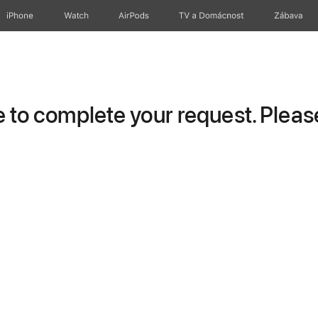
iPhone
Watch
AirPods
TV a Domácnost
Zábava
to complete your request. Please 