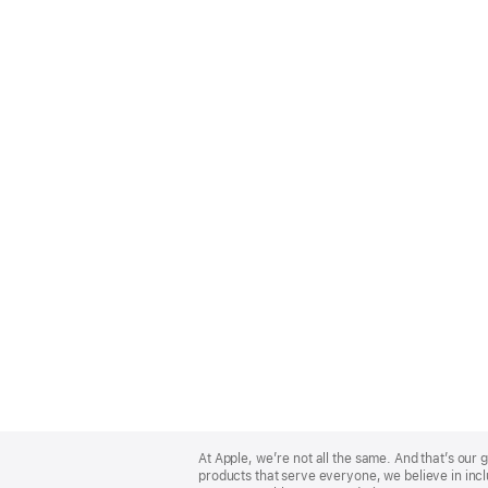
Apple
Footer
At Apple, we’re not all the same. And that’s ou
products that serve everyone, we believe in incl