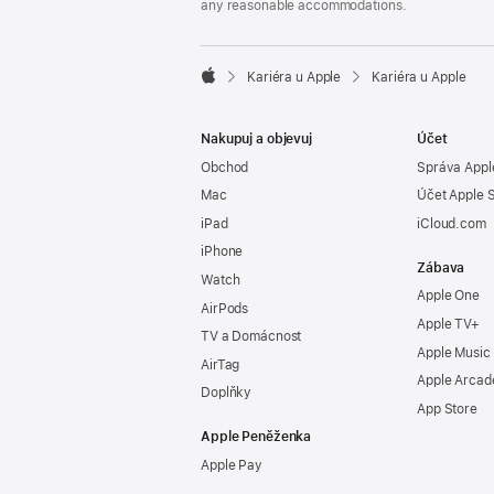
any reasonable accommodations.

Kariéra u Apple
Kariéra u Apple
Apple
Nakupuj a objevuj
Účet
Obchod
Správa Appl
Mac
Účet Apple 
iPad
iCloud.com
iPhone
Zábava
Watch
Apple One
AirPods
Apple TV+
TV a Domácnost
Apple Music
AirTag
Apple Arcad
Doplňky
App Store
Apple Peněženka
Apple Pay