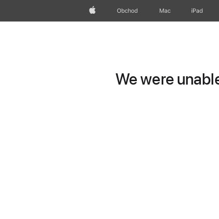
Apple
Obchod
Mac
iPad
We were unable 