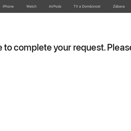
iPhone
Watch
AirPods
TV a Domácnost
Zábava
to complete your request. Please 