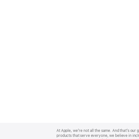
Apple
Footer
At Apple, we’re not all the same. And that’s ou
products that serve everyone, we believe in incl