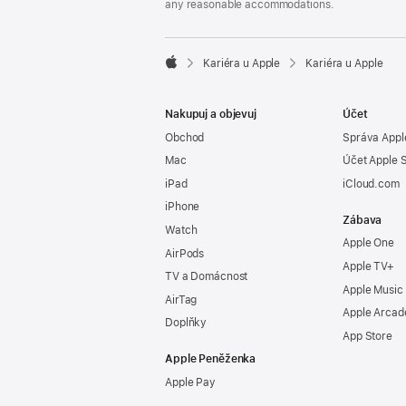
any reasonable accommodations.

Kariéra u Apple
Kariéra u Apple
Apple
Nakupuj a objevuj
Účet
Obchod
Správa Appl
Mac
Účet Apple 
iPad
iCloud.com
iPhone
Zábava
Watch
Apple One
AirPods
Apple TV+
TV a Domácnost
Apple Music
AirTag
Apple Arcad
Doplňky
App Store
Apple Peněženka
Apple Pay