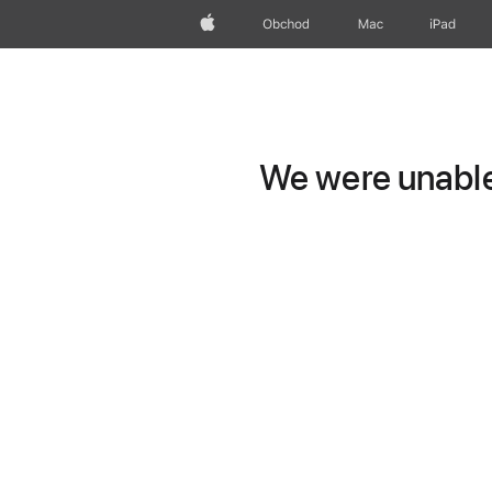
Apple
Obchod
Mac
iPad
We were unable 