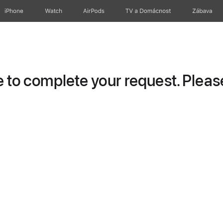
iPhone
Watch
AirPods
TV a Domácnost
Zábava
to complete your request. Please 