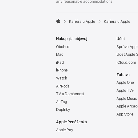
any reasonable accommodations.

Kariéra u Apple
Kariéra u Apple
Apple
Nakupuj a objevuj
Účet
Obchod
Správa Appl
Mac
Účet Apple 
iPad
iCloud.com
iPhone
Zábava
Watch
Apple One
AirPods
Apple TV+
TV a Domácnost
Apple Music
AirTag
Apple Arcad
Doplňky
App Store
Apple Peněženka
Apple Pay