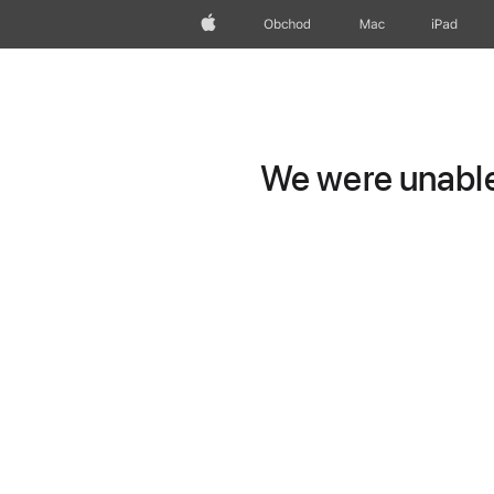
Apple
Obchod
Mac
iPad
We were unable 