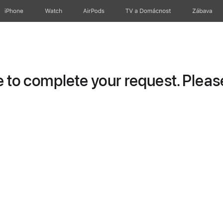
iPhone
Watch
AirPods
TV a Domácnost
Zábava
to complete your request. Please 