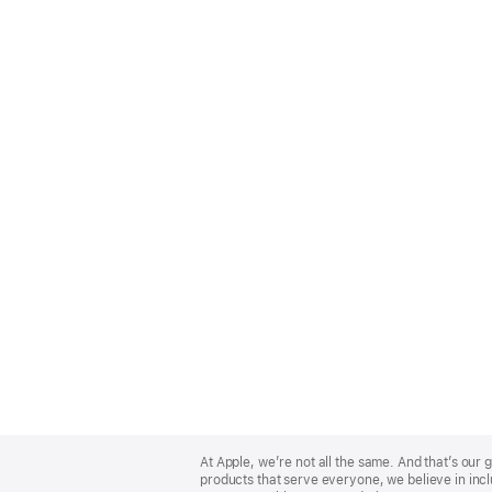
Apple
Footer
At Apple, we’re not all the same. And that’s ou
products that serve everyone, we believe in incl