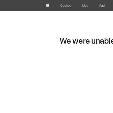
Apple
Obchod
Mac
iPad
We were unable 