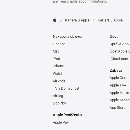
any reasonable accommodations.

Kariéra u Apple
Kariéra u Apple
Apple
Nakupuj a objevuj
Účet
Obchod
Správa Appl
Mac
Účet Apple 
iPad
iCloud.com
iPhone
Zábava
Watch
Apple One
AirPods
Apple TV+
TV a Domácnost
Apple Music
AirTag
Apple Arcad
Doplňky
App Store
Apple Peněženka
Apple Pay