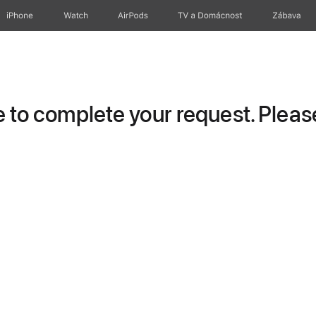
iPhone
Watch
AirPods
TV a Domácnost
Zábava
to complete your request. Please 