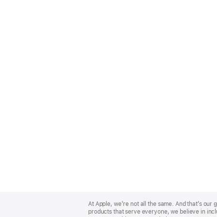
Apple
Footer
At Apple, we’re not all the same. And that’s ou
products that serve everyone, we believe in incl