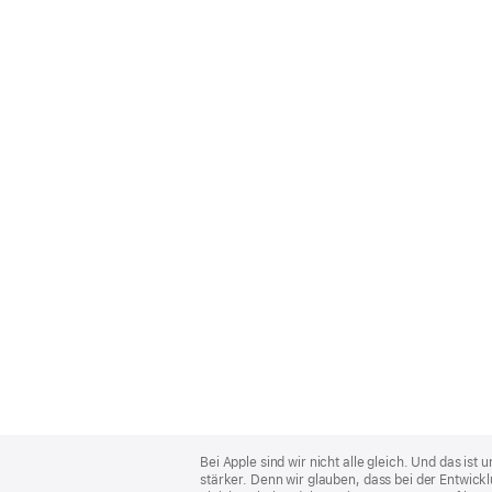
Apple
Footer
Bei Apple sind wir nicht alle gleich. Und das i
stärker. Denn wir glauben, dass bei der Entwick