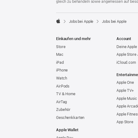
gleich zu behandeln sowie angemessen auf bes

Jobs bei Apple
Jobs bei Apple
Apple
Einkaufen und mehr
Account
Store
Deine Apple 
Mac
Apple Store
iPad
iCloud.com
iPhone
Entertainme
Watch
Apple One
AirPods
Apple TV+
TV & Home
Apple Music
AirTag
Apple Arcad
Zubehör
Apple Fitnes
Geschenkkarten
App Store
Apple Wallet
Apple Pay