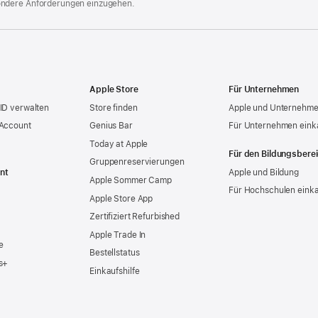
ondere Anforderungen einzugehen.
Apple Store
Für Unternehmen
ID verwalten
Store finden
Apple und Unternehm
 Account
Genius Bar
Für Unternehmen eink
Today at Apple
Für den Bildungsbere
Gruppen­reservierungen
nt
Apple und Bildung
Apple Sommer Camp
Für Hochschulen eink
Apple Store App
Zertifiziert Refurbished
Apple Trade In
e
Bestellstatus
s+
Einkaufshilfe