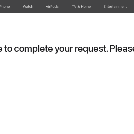
iPhone
Watch
AirPods
TV & Home
Entertainment
to complete your request. Please 