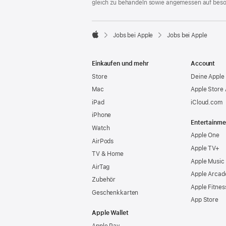
gleich zu behandeln sowie angemessen auf bes

Jobs bei Apple
Jobs bei Apple
Apple
Einkaufen und mehr
Account
Store
Deine Apple 
Mac
Apple Store
iPad
iCloud.com
iPhone
Entertainme
Watch
Apple One
AirPods
Apple TV+
TV & Home
Apple Music
AirTag
Apple Arcad
Zubehör
Apple Fitnes
Geschenkkarten
App Store
Apple Wallet
Apple Pay