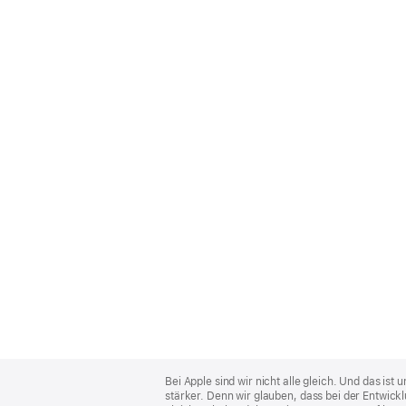
Apple
Footer
Bei Apple sind wir nicht alle gleich. Und das i
stärker. Denn wir glauben, dass bei der Entwick