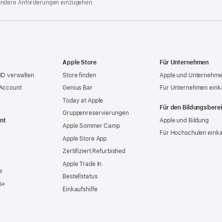
ondere Anforderungen einzugehen.
Apple Store
Für Unternehmen
ID verwalten
Store finden
Apple und Unternehm
 Account
Genius Bar
Für Unternehmen eink
Today at Apple
Für den Bildungsbere
Gruppen­reservierungen
nt
Apple und Bildung
Apple Sommer Camp
Für Hochschulen eink
Apple Store App
Zertifiziert Refurbished
Apple Trade In
e
Bestellstatus
s+
Einkaufshilfe