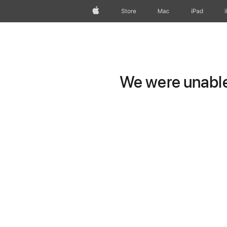
Apple
Store
Mac
iPad
We were unable 