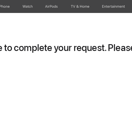
iPhone
Watch
AirPods
TV & Home
Entertainment
to complete your request. Please 