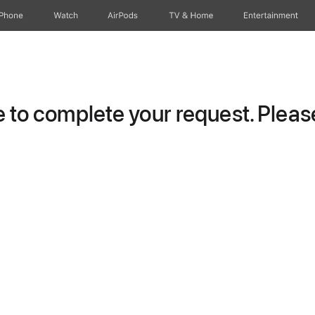
iPhone
Watch
AirPods
TV & Home
Entertainment
to complete your request. Please 