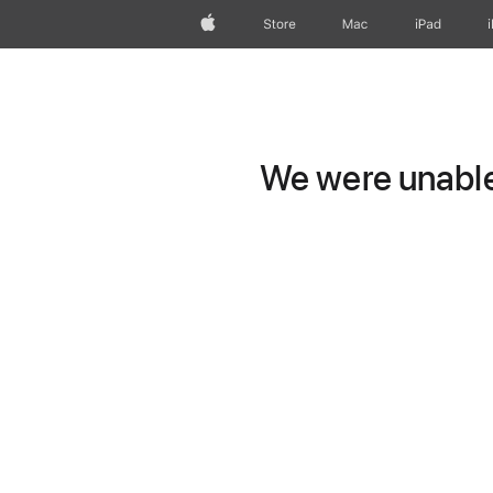
Apple
Store
Mac
iPad
We were unable 