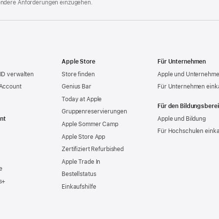
ondere Anforderungen einzugehen.
Apple Store
Für Unternehmen
ID verwalten
Store finden
Apple und Unternehm
 Account
Genius Bar
Für Unternehmen eink
Today at Apple
Für den Bildungsbere
Gruppen­reservierungen
nt
Apple und Bildung
Apple Sommer Camp
Für Hochschulen eink
Apple Store App
Zertifiziert Refurbished
Apple Trade In
e
Bestellstatus
s+
Einkaufshilfe