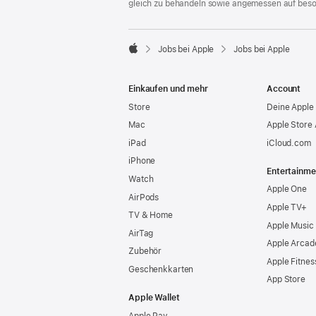
gleich zu behandeln sowie angemessen auf bes

Jobs bei Apple
Jobs bei Apple
Apple
Einkaufen und mehr
Account
Store
Deine Apple 
Mac
Apple Store
iPad
iCloud.com
iPhone
Entertainme
Watch
Apple One
AirPods
Apple TV+
TV & Home
Apple Music
AirTag
Apple Arcad
Zubehör
Apple Fitnes
Geschenkkarten
App Store
Apple Wallet
Apple Pay