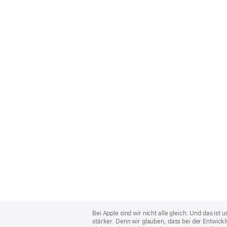
Apple
Footer
Bei Apple sind wir nicht alle gleich. Und das i
stärker. Denn wir glauben, dass bei der Entwick