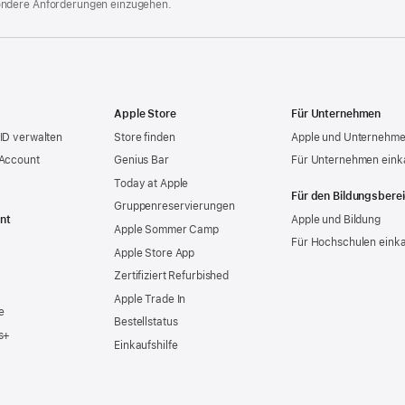
ondere Anforderungen einzugehen.
Apple Store
Für Unternehmen
ID verwalten
Store finden
Apple und Unternehm
 Account
Genius Bar
Für Unternehmen eink
Today at Apple
Für den Bildungsbere
Gruppen­reservierungen
nt
Apple und Bildung
Apple Sommer Camp
Für Hochschulen eink
Apple Store App
Zertifiziert Refurbished
Apple Trade In
e
Bestellstatus
s+
Einkaufshilfe