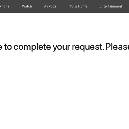
iPhone
Watch
AirPods
TV & Home
Entertainment
to complete your request. Please 