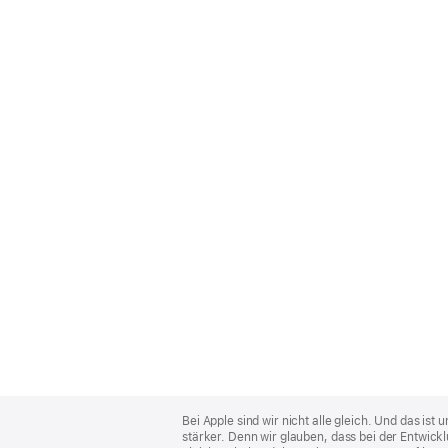
Apple
Footer
Bei Apple sind wir nicht alle gleich. Und das i
stärker. Denn wir glauben, dass bei der Entwick