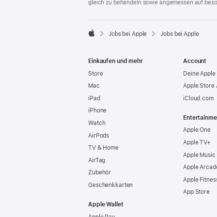
gleich zu behandeln sowie angemessen auf bes

Jobs bei Apple
Jobs bei Apple
Apple
Einkaufen und mehr
Account
Store
Deine Apple 
Mac
Apple Store
iPad
iCloud.com
iPhone
Entertainme
Watch
Apple One
AirPods
Apple TV+
TV & Home
Apple Music
AirTag
Apple Arcad
Zubehör
Apple Fitnes
Geschenkkarten
App Store
Apple Wallet
Apple Pay