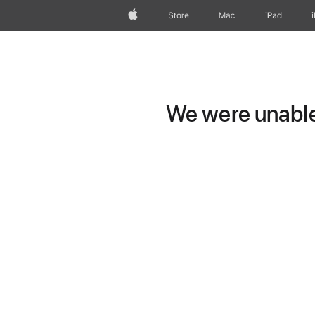
Apple
Store
Mac
iPad
We were unable 