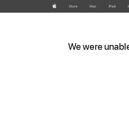
Apple
Store
Mac
iPad
We were unable 