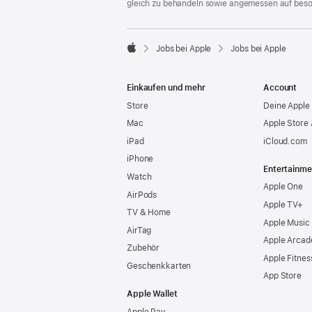
gleich zu behandeln sowie angemessen auf bes

Jobs bei Apple
Jobs bei Apple
Apple
Einkaufen und mehr
Account
Store
Deine Apple 
Mac
Apple Store
iPad
iCloud.com
iPhone
Entertainme
Watch
Apple One
AirPods
Apple TV+
TV & Home
Apple Music
AirTag
Apple Arcad
Zubehör
Apple Fitnes
Geschenkkarten
App Store
Apple Wallet
Apple Pay