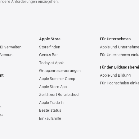
ondere Anforderungen einzugehen.
Apple Store
Für Unternehmen
ID verwalten
Store finden
Apple und Unternehm
 Account
Genius Bar
Für Unternehmen eink
Today at Apple
Für den Bildungsbere
Gruppen­reservierungen
nt
Apple und Bildung
Apple Sommer Camp
Für Hochschulen eink
Apple Store App
Zertifiziert Refurbished
Apple Trade In
e
Bestellstatus
s+
Einkaufshilfe