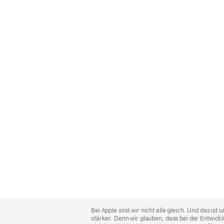
Apple
Footer
Bei Apple sind wir nicht alle gleich. Und das i
stärker. Denn wir glauben, dass bei der Entwick