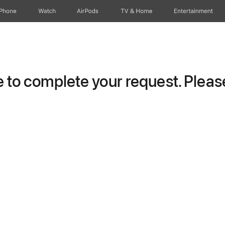
iPhone
Watch
AirPods
TV & Home
Entertainment
to complete your request. Please 