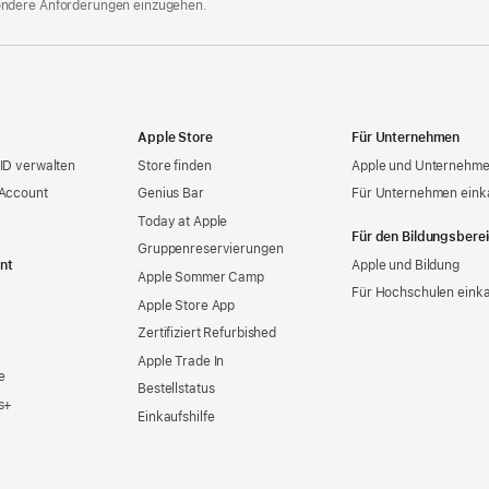
ondere Anforderungen einzugehen.
Apple Store
Für Unternehmen
ID verwalten
Store finden
Apple und Unternehm
 Account
Genius Bar
Für Unternehmen eink
Today at Apple
Für den Bildungsbere
Gruppen­reservierungen
nt
Apple und Bildung
Apple Sommer Camp
Für Hochschulen eink
Apple Store App
Zertifiziert Refurbished
Apple Trade In
e
Bestellstatus
s+
Einkaufshilfe