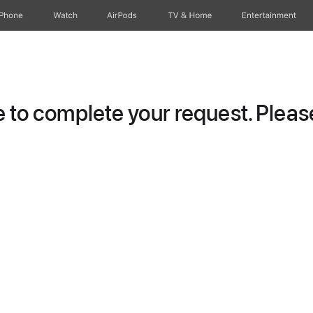
iPhone
Watch
AirPods
TV & Home
Entertainment
to complete your request. Please 