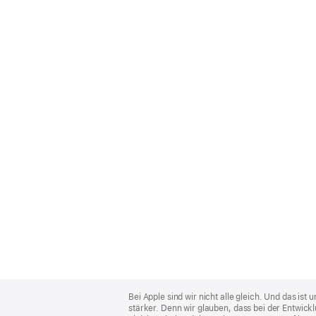
Apple
Footer
Bei Apple sind wir nicht alle gleich. Und das i
stärker. Denn wir glauben, dass bei der Entwick