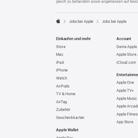
gleich zu behandeln sowie angemessen auf bes

Jobs bei Apple
Jobs bei Apple
Apple
Einkaufen und mehr
Account
Store
Deine Apple 
Mac
Apple Store
iPad
iCloud.com
iPhone
Entertainme
Watch
Apple One
AirPods
Apple TV+
TV & Home
Apple Music
AirTag
Apple Arcad
Zubehör
Apple Fitnes
Geschenkkarten
App Store
Apple Wallet
Apple Pay