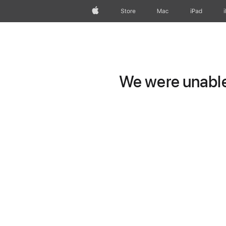
Apple
Store
Mac
iPad
We were unable 