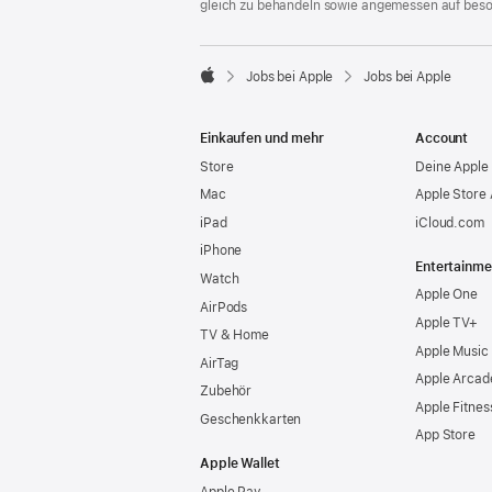
gleich zu behandeln sowie angemessen auf bes

Jobs bei Apple
Jobs bei Apple
Apple
Einkaufen und mehr
Account
Store
Deine Apple 
Mac
Apple Store
iPad
iCloud.com
iPhone
Entertainme
Watch
Apple One
AirPods
Apple TV+
TV & Home
Apple Music
AirTag
Apple Arcad
Zubehör
Apple Fitnes
Geschenkkarten
App Store
Apple Wallet
Apple Pay