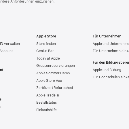
ondere Anforderungen einzugehen.
Apple Store
Für Unternehmen
ID verwalten
Store finden
Apple und Unternehm
 Account
Genius Bar
Für Unternehmen eink
Today at Apple
Für den Bildungsbere
Gruppen­reservierungen
nt
Apple und Bildung
Apple Sommer Camp
Für Hochschulen eink
Apple Store App
Zertifiziert Refurbished
Apple Trade In
e
Bestellstatus
s+
Einkaufshilfe