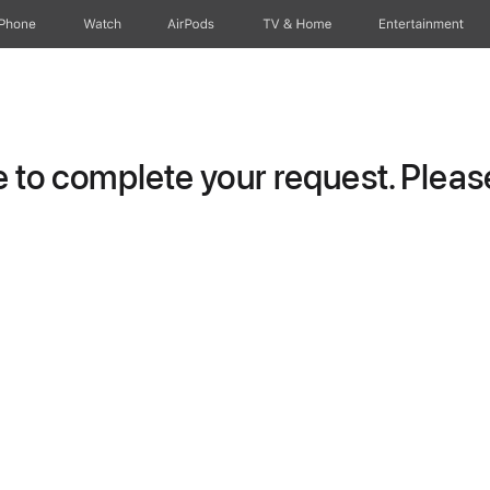
iPhone
Watch
AirPods
TV & Home
Entertainment
to complete your request. Please 