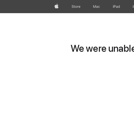
Apple
Store
Mac
iPad
We were unable 