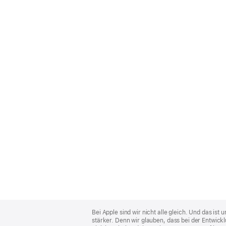
Apple
Footer
Bei Apple sind wir nicht alle gleich. Und das i
stärker. Denn wir glauben, dass bei der Entwick