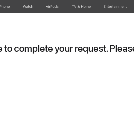
iPhone
Watch
AirPods
TV & Home
Entertainment
to complete your request. Please 