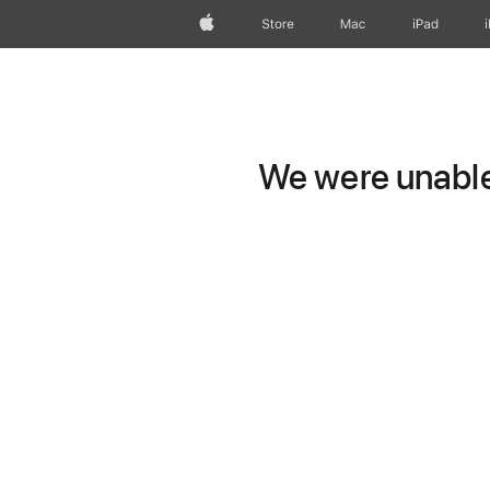
Apple
Store
Mac
iPad
We were unable 