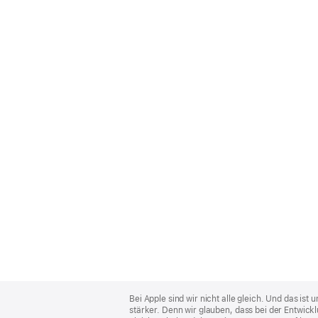
Apple
Footer
Bei Apple sind wir nicht alle gleich. Und das i
stärker. Denn wir glauben, dass bei der Entwick