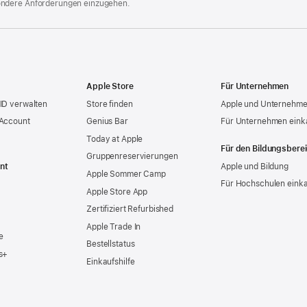
ondere Anforderungen einzugehen.
Apple Store
Für Unternehmen
ID verwalten
Store finden
Apple und Unternehm
 Account
Genius Bar
Für Unternehmen eink
Today at Apple
Für den Bildungsbere
Gruppen­reservierungen
nt
Apple und Bildung
Apple Sommer Camp
Für Hochschulen eink
Apple Store App
Zertifiziert Refurbished
Apple Trade In
e
Bestellstatus
s+
Einkaufshilfe