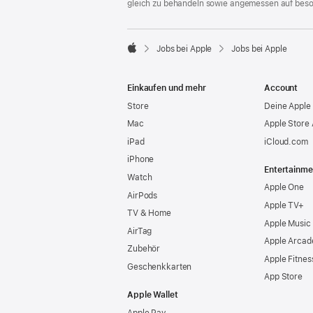
gleich zu behandeln sowie angemessen auf bes

Jobs bei Apple
Jobs bei Apple
Apple
Einkaufen und mehr
Account
Store
Deine Apple 
Mac
Apple Store
iPad
iCloud.com
iPhone
Entertainme
Watch
Apple One
AirPods
Apple TV+
TV & Home
Apple Music
AirTag
Apple Arcad
Zubehör
Apple Fitnes
Geschenkkarten
App Store
Apple Wallet
Apple Pay