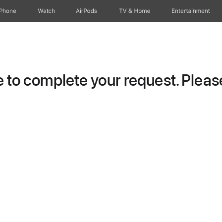
iPhone
Watch
AirPods
TV & Home
Entertainment
to complete your request. Please 