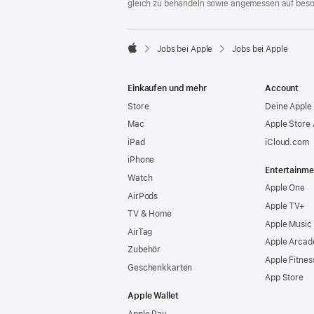
gleich zu behandeln sowie angemessen auf bes

Jobs bei Apple
Jobs bei Apple
Apple
Einkaufen und mehr
Account
Store
Deine Apple 
Mac
Apple Store
iPad
iCloud.com
iPhone
Entertainme
Watch
Apple One
AirPods
Apple TV+
TV & Home
Apple Music
AirTag
Apple Arcad
Zubehör
Apple Fitnes
Geschenkkarten
App Store
Apple Wallet
Apple Pay