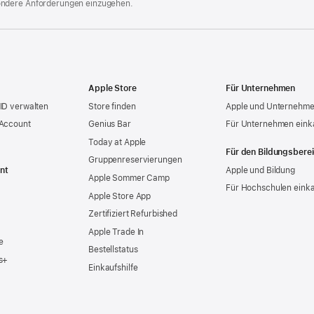
ondere Anforderungen einzugehen.
Apple Store
Für Unternehmen
ID verwalten
Store finden
Apple und Unternehm
 Account
Genius Bar
Für Unternehmen eink
Today at Apple
Für den Bildungsbere
Gruppen­reservierungen
nt
Apple und Bildung
Apple Sommer Camp
Für Hochschulen eink
Apple Store App
Zertifiziert Refurbished
Apple Trade In
e
Bestellstatus
s+
Einkaufshilfe