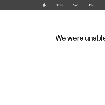
Apple
Store
Mac
iPad
We were unable 