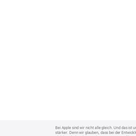
Apple
Footer
Bei Apple sind wir nicht alle gleich. Und das i
stärker. Denn wir glauben, dass bei der Entwick