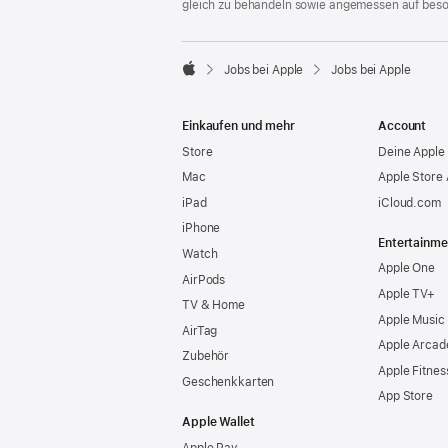
gleich zu behandeln sowie angemessen auf bes

Jobs bei Apple
Jobs bei Apple
Apple
Einkaufen und mehr
Account
Store
Deine Apple 
Mac
Apple Store
iPad
iCloud.com
iPhone
Entertainme
Watch
Apple One
AirPods
Apple TV+
TV & Home
Apple Music
AirTag
Apple Arcad
Zubehör
Apple Fitnes
Geschenkkarten
App Store
Apple Wallet
Apple Pay