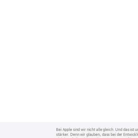
Apple
Footer
Bei Apple sind wir nicht alle gleich. Und das i
stärker. Denn wir glauben, dass bei der Entwick