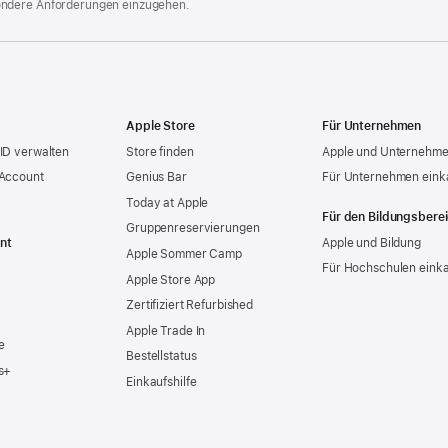
ondere Anforderungen einzugehen.
Apple Store
Für Unternehmen
ID verwalten
Store finden
Apple und Unternehm
 Account
Genius Bar
Für Unternehmen eink
Today at Apple
Für den Bildungsbere
Gruppen­reservierungen
nt
Apple und Bildung
Apple Sommer Camp
Für Hochschulen eink
Apple Store App
Zertifiziert Refurbished
Apple Trade In
e
Bestellstatus
s+
Einkaufshilfe