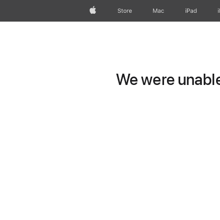
Apple
Store
Mac
iPad
We were unable 