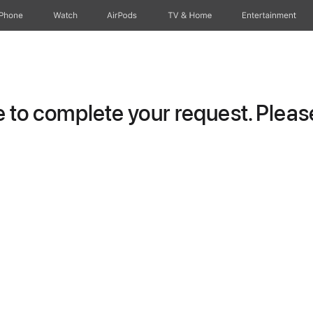
iPhone
Watch
AirPods
TV & Home
Entertainment
to complete your request. Please 