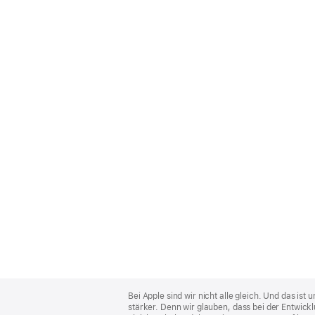
Apple
Footer
Bei Apple sind wir nicht alle gleich. Und das i
stärker. Denn wir glauben, dass bei der Entwick