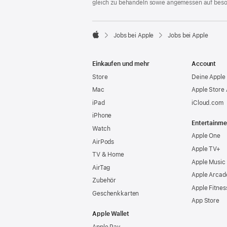
gleich zu behandeln sowie angemessen auf bes

Jobs bei Apple
Jobs bei Apple
Apple
Einkaufen und mehr
Account
Store
Deine Apple 
Mac
Apple Store
iPad
iCloud.com
iPhone
Entertainme
Watch
Apple One
AirPods
Apple TV+
TV & Home
Apple Music
AirTag
Apple Arcad
Zubehör
Apple Fitnes
Geschenkkarten
App Store
Apple Wallet
Apple Pay