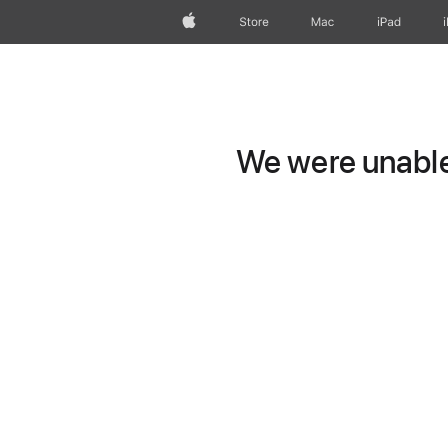
Apple
Store
Mac
iPad
We were unable 