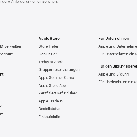
ondere Anforderungen einzugehen.
Apple Store
Für Unternehmen
ID verwalten
Store finden
Apple und Unternehm
 Account
Genius Bar
Für Unternehmen eink
Today at Apple
Für den Bildungsbere
Gruppen­reservierungen
nt
Apple und Bildung
Apple Sommer Camp
Für Hochschulen eink
Apple Store App
Zertifiziert Refurbished
Apple Trade In
e
Bestellstatus
s+
Einkaufshilfe