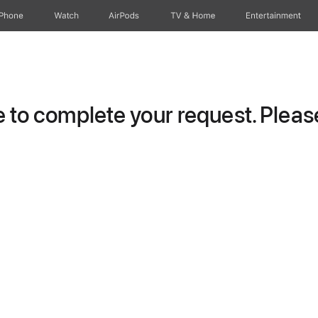
iPhone
Watch
AirPods
TV & Home
Entertainment
to complete your request. Please 