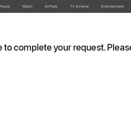
iPhone
Watch
AirPods
TV & Home
Entertainment
to complete your request. Please 