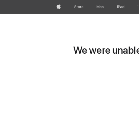
Apple
Store
Mac
iPad
We were unable 