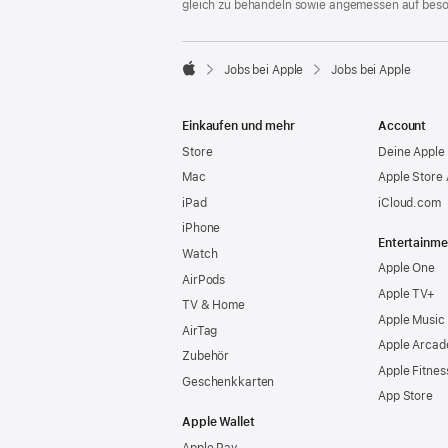
gleich zu behandeln sowie angemessen auf bes

Jobs bei Apple
Jobs bei Apple
Apple
Einkaufen und mehr
Account
Store
Deine Apple 
Mac
Apple Store
iPad
iCloud.com
iPhone
Entertainme
Watch
Apple One
AirPods
Apple TV+
TV & Home
Apple Music
AirTag
Apple Arcad
Zubehör
Apple Fitnes
Geschenkkarten
App Store
Apple Wallet
Apple Pay