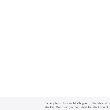
Apple
Footer
Bei Apple sind wir nicht alle gleich. Und das i
stärker. Denn wir glauben, dass bei der Entwick