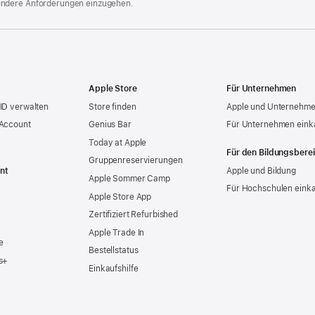
ondere Anforderungen einzugehen.
Apple Store
Für Unternehmen
ID verwalten
Store finden
Apple und Unternehm
 Account
Genius Bar
Für Unternehmen eink
Today at Apple
Für den Bildungsbere
Gruppen­reservierungen
nt
Apple und Bildung
Apple Sommer Camp
Für Hochschulen eink
Apple Store App
Zertifiziert Refurbished
Apple Trade In
e
Bestellstatus
s+
Einkaufshilfe