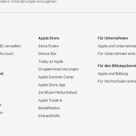
ondere Anforderungen einzugehen.
Apple Store
Für Unternehmen
ID verwalten
Store finden
Apple und Unternehm
 Account
Genius Bar
Für Unternehmen eink
Today at Apple
Für den Bildungsbere
Gruppen­reservierungen
nt
Apple und Bildung
Apple Sommer Camp
Für Hochschulen eink
Apple Store App
Zertifiziert Refurbished
Apple Trade In
e
Bestellstatus
s+
Einkaufshilfe