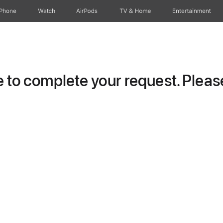
iPhone
Watch
AirPods
TV & Home
Entertainment
to complete your request. Please 