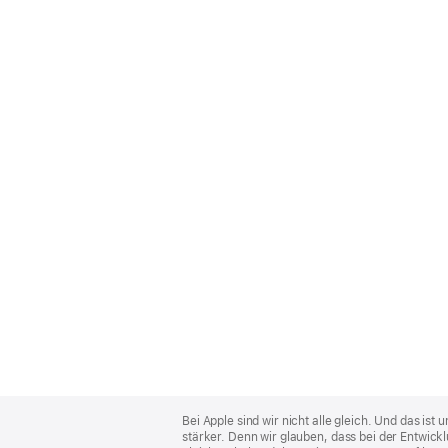
Apple
Footer
Bei Apple sind wir nicht alle gleich. Und das i
stärker. Denn wir glauben, dass bei der Entwick