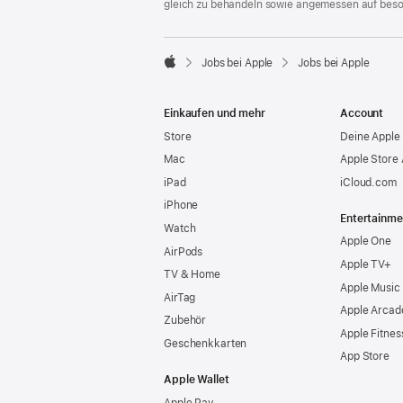
gleich zu behandeln sowie angemessen auf bes

Jobs bei Apple
Jobs bei Apple
Apple
Einkaufen und mehr
Account
Store
Deine Apple 
Mac
Apple Store
iPad
iCloud.com
iPhone
Entertainme
Watch
Apple One
AirPods
Apple TV+
TV & Home
Apple Music
AirTag
Apple Arcad
Zubehör
Apple Fitnes
Geschenkkarten
App Store
Apple Wallet
Apple Pay