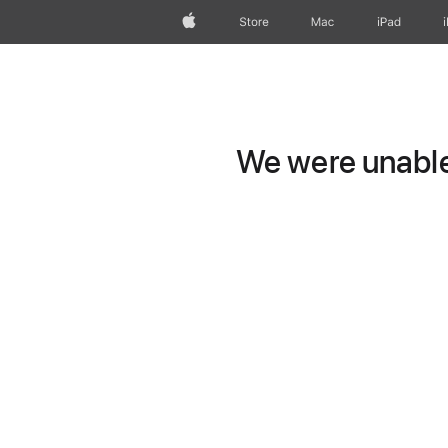
Apple
Store
Mac
iPad
We were unable 