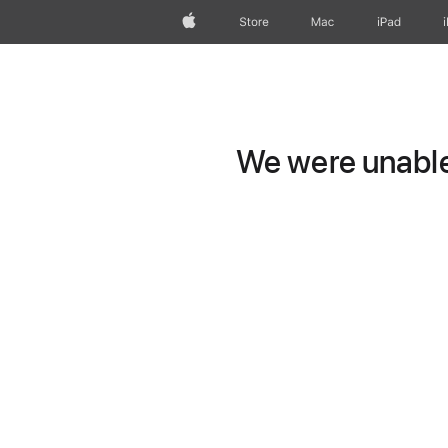
Apple
Store
Mac
iPad
We were unable 