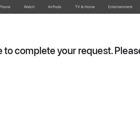
iPhone
Watch
AirPods
TV & Home
Entertainment
to complete your request. Please 