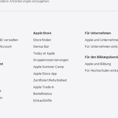
ondere Anforderungen einzugehen.
Apple Store
Für Unternehmen
ID verwalten
Store finden
Apple und Unternehm
 Account
Genius Bar
Für Unternehmen eink
Today at Apple
Für den Bildungsbere
Gruppen­reservierungen
nt
Apple und Bildung
Apple Sommer Camp
Für Hochschulen eink
Apple Store App
Zertifiziert Refurbished
Apple Trade In
e
Bestellstatus
s+
Einkaufshilfe