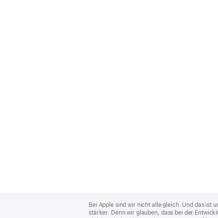
Apple
Footer
Bei Apple sind wir nicht alle gleich. Und das i
stärker. Denn wir glauben, dass bei der Entwick