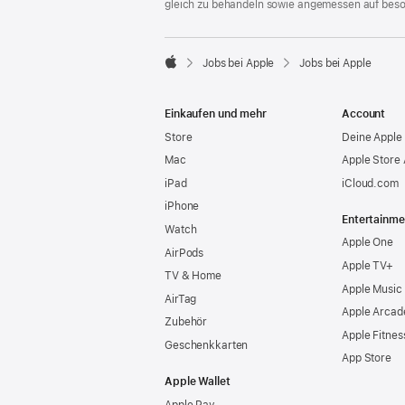
gleich zu behandeln sowie angemessen auf bes

Jobs bei Apple
Jobs bei Apple
Apple
Einkaufen und mehr
Account
Store
Deine Apple 
Mac
Apple Store
iPad
iCloud.com
iPhone
Entertainme
Watch
Apple One
AirPods
Apple TV+
TV & Home
Apple Music
AirTag
Apple Arcad
Zubehör
Apple Fitnes
Geschenkkarten
App Store
Apple Wallet
Apple Pay