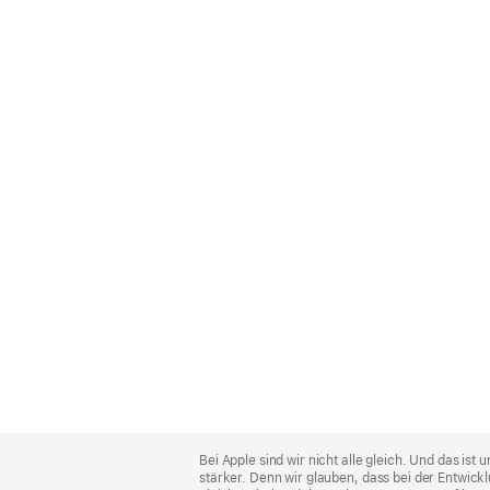
Apple
Footer
Bei Apple sind wir nicht alle gleich. Und das i
stärker. Denn wir glauben, dass bei der Entwick