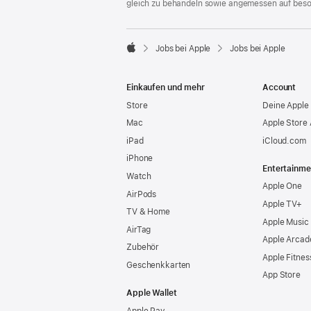
gleich zu behandeln sowie angemessen auf bes

Jobs bei Apple
Jobs bei Apple
Apple
Einkaufen und mehr
Account
Store
Deine Apple 
Mac
Apple Store
iPad
iCloud.com
iPhone
Entertainme
Watch
Apple One
AirPods
Apple TV+
TV & Home
Apple Music
AirTag
Apple Arcad
Zubehör
Apple Fitnes
Geschenkkarten
App Store
Apple Wallet
Apple Pay