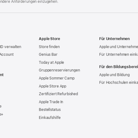
ondere Anforderungen einzugehen.
Apple Store
Für Unternehmen
ID verwalten
Store finden
Apple und Unternehm
 Account
Genius Bar
Für Unternehmen eink
Today at Apple
Für den Bildungsbere
Gruppen­reservierungen
nt
Apple und Bildung
Apple Sommer Camp
Für Hochschulen eink
Apple Store App
Zertifiziert Refurbished
Apple Trade In
e
Bestellstatus
s+
Einkaufshilfe