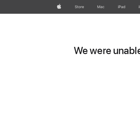
Apple
Store
Mac
iPad
We were unable 