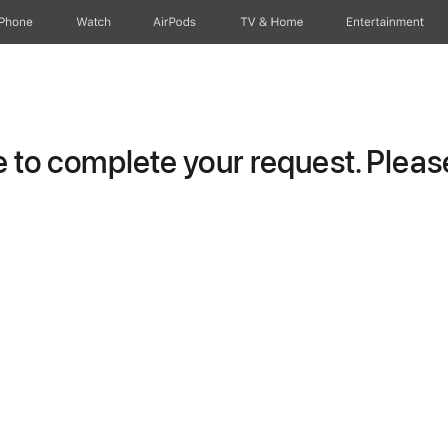
iPhone
Watch
AirPods
TV & Home
Entertainment
to complete your request. Please 