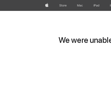
Apple
Store
Mac
iPad
We were unable 