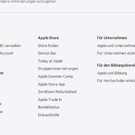
ondere Anforderungen einzugehen.
Apple Store
Für Unternehmen
ID verwalten
Store finden
Apple und Unternehm
 Account
Genius Bar
Für Unternehmen eink
Today at Apple
Für den Bildungsbere
Gruppen­reservierungen
nt
Apple und Bildung
Apple Sommer Camp
Für Hochschulen eink
Apple Store App
Zertifiziert Refurbished
Apple Trade In
e
Bestellstatus
s+
Einkaufshilfe