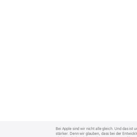
Apple
Footer
Bei Apple sind wir nicht alle gleich. Und das i
stärker. Denn wir glauben, dass bei der Entwick