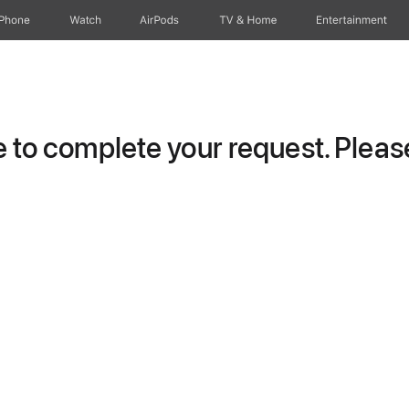
iPhone
Watch
AirPods
TV & Home
Entertainment
to complete your request. Please 