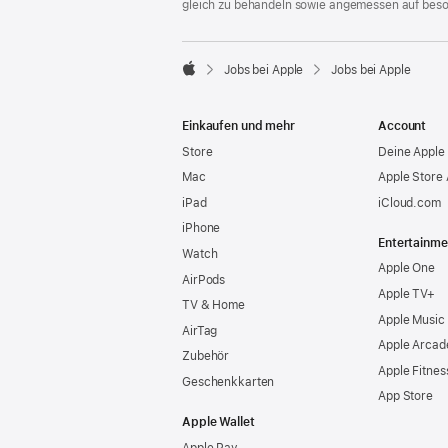
gleich zu behandeln sowie angemessen auf bes

Jobs bei Apple
Jobs bei Apple
Apple
Einkaufen und mehr
Account
Store
Deine Apple 
Mac
Apple Store
iPad
iCloud.com
iPhone
Entertainme
Watch
Apple One
AirPods
Apple TV+
TV & Home
Apple Music
AirTag
Apple Arcad
Zubehör
Apple Fitnes
Geschenkkarten
App Store
Apple Wallet
Apple Pay