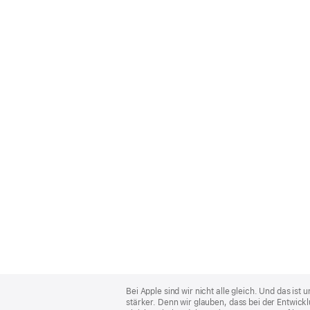
Apple
Footer
Bei Apple sind wir nicht alle gleich. Und das i
stärker. Denn wir glauben, dass bei der Entwick