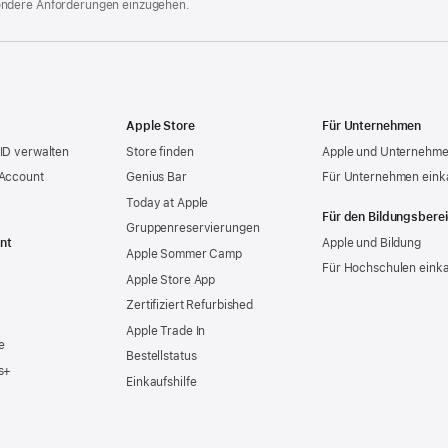
ondere Anforderungen einzugehen.
Apple Store
Für Unternehmen
ID verwalten
Store finden
Apple und Unternehm
 Account
Genius Bar
Für Unternehmen eink
Today at Apple
Für den Bildungsbere
Gruppen­reservierungen
nt
Apple und Bildung
Apple Sommer Camp
Für Hochschulen eink
Apple Store App
Zertifiziert Refurbished
Apple Trade In
e
Bestellstatus
s+
Einkaufshilfe