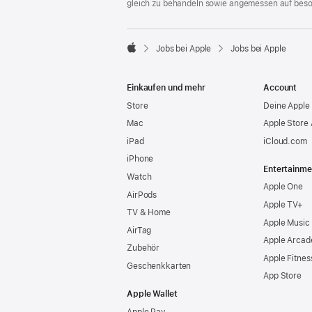
gleich zu behandeln sowie angemessen auf bes

Jobs bei Apple
Jobs bei Apple
Apple
Einkaufen und mehr
Account
Store
Deine Apple 
Mac
Apple Store
iPad
iCloud.com
iPhone
Entertainme
Watch
Apple One
AirPods
Apple TV+
TV & Home
Apple Music
AirTag
Apple Arcad
Zubehör
Apple Fitnes
Geschenkkarten
App Store
Apple Wallet
Apple Pay