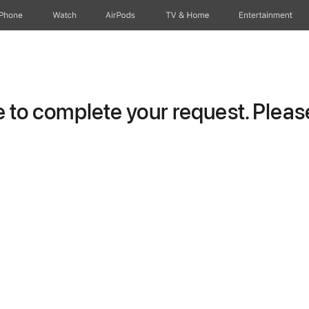
iPhone
Watch
AirPods
TV & Home
Entertainment
to complete your request. Please 