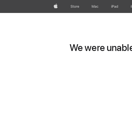
Apple
Store
Mac
iPad
We were unable 