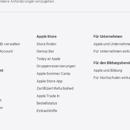
ondere Anforderungen einzugehen.
Apple Store
Für Unternehmen
ID verwalten
Store finden
Apple und Unternehm
 Account
Genius Bar
Für Unternehmen eink
Today at Apple
Für den Bildungsbere
Gruppen­reservierungen
nt
Apple und Bildung
Apple Sommer Camp
Für Hochschulen eink
Apple Store App
Zertifiziert Refurbished
Apple Trade In
e
Bestellstatus
s+
Einkaufshilfe