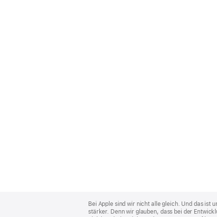
Apple
Footer
Bei Apple sind wir nicht alle gleich. Und das i
stärker. Denn wir glauben, dass bei der Entwick