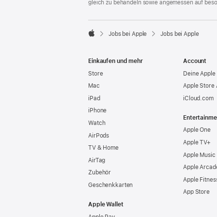
gleich zu behandeln sowie angemessen auf bes

Jobs bei Apple
Jobs bei Apple
Apple
Einkaufen und mehr
Account
Store
Deine Apple 
Mac
Apple Store
iPad
iCloud.com
iPhone
Entertainme
Watch
Apple One
AirPods
Apple TV+
TV & Home
Apple Music
AirTag
Apple Arcad
Zubehör
Apple Fitnes
Geschenkkarten
App Store
Apple Wallet
Apple Pay