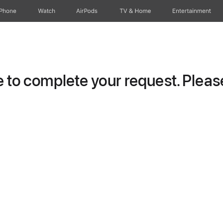
iPhone
Watch
AirPods
TV & Home
Entertainment
to complete your request. Please 