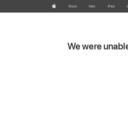
Apple
Store
Mac
iPad
We were unable 