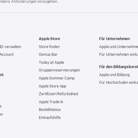
ondere Anforderungen einzugehen.
Apple Store
Für Unternehmen
ID verwalten
Store finden
Apple und Unternehm
 Account
Genius Bar
Für Unternehmen eink
Today at Apple
Für den Bildungsbere
Gruppen­reservierungen
nt
Apple und Bildung
Apple Sommer Camp
Für Hochschulen eink
Apple Store App
Zertifiziert Refurbished
Apple Trade In
e
Bestellstatus
s+
Einkaufshilfe