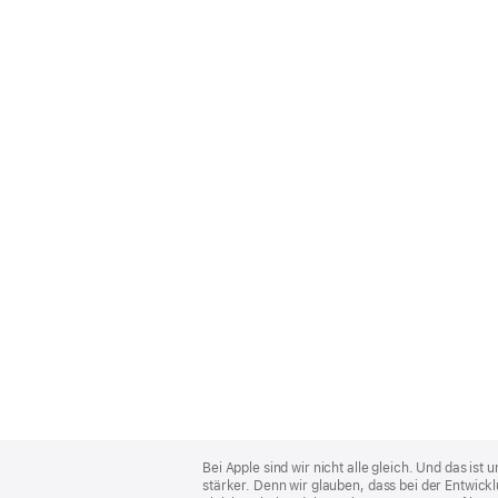
Apple
Footer
Bei Apple sind wir nicht alle gleich. Und das i
stärker. Denn wir glauben, dass bei der Entwick