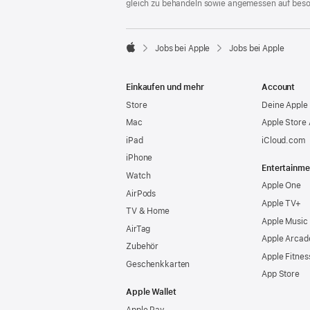
gleich zu behandeln sowie angemessen auf bes

Jobs bei Apple
Jobs bei Apple
Apple
Einkaufen und mehr
Account
Store
Deine Apple 
Mac
Apple Store
iPad
iCloud.com
iPhone
Entertainme
Watch
Apple One
AirPods
Apple TV+
TV & Home
Apple Music
AirTag
Apple Arcad
Zubehör
Apple Fitnes
Geschenkkarten
App Store
Apple Wallet
Apple Pay