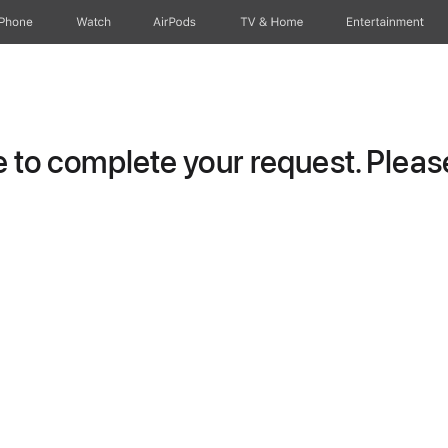
iPhone
Watch
AirPods
TV & Home
Entertainment
to complete your request. Please 