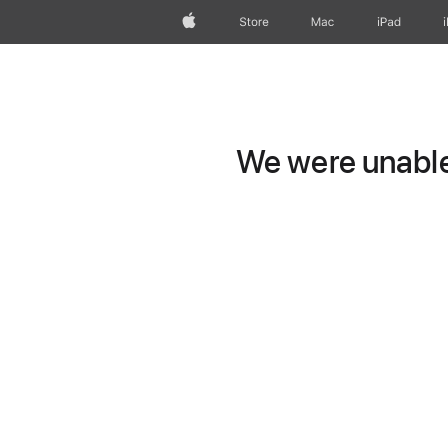
Apple
Store
Mac
iPad
We were unable 