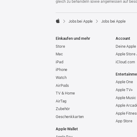
gleich zu behandeln sowie angemessen auf bes

Jobs bei Apple
Jobs bei Apple
Apple
Einkaufen und mehr
Account
Store
Deine Apple 
Mac
Apple Store
iPad
iCloud.com
iPhone
Entertainme
Watch
Apple One
AirPods
Apple TV+
TV & Home
Apple Music
AirTag
Apple Arcad
Zubehör
Apple Fitnes
Geschenkkarten
App Store
Apple Wallet
Apple Pay