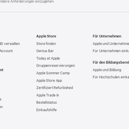
ondere Anforderungen einzugehen.
Apple Store
Für Unternehmen
ID verwalten
Store finden
Apple und Unternehm
 Account
Genius Bar
Für Unternehmen eink
Today at Apple
Für den Bildungsbere
Gruppen­reservierungen
nt
Apple und Bildung
Apple Sommer Camp
Für Hochschulen eink
Apple Store App
Zertifiziert Refurbished
Apple Trade In
e
Bestellstatus
s+
Einkaufshilfe