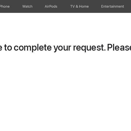
iPhone
Watch
AirPods
TV & Home
Entertainment
to complete your request. Please 