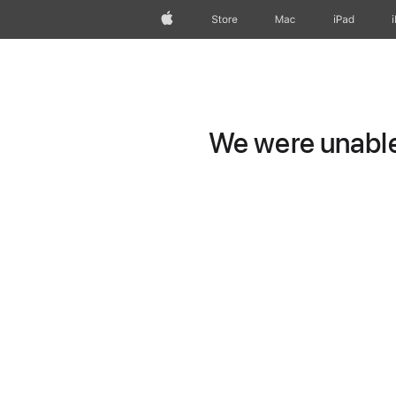
Apple
Store
Mac
iPad
We were unable 