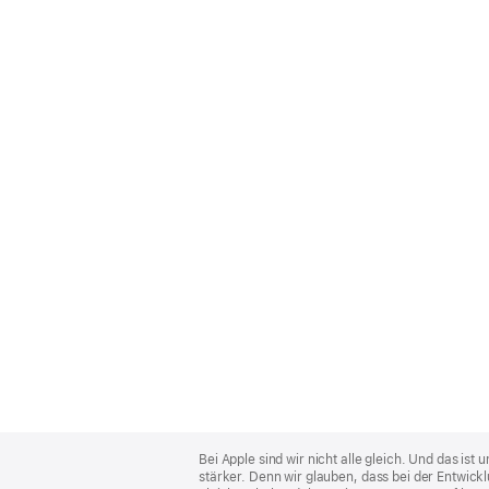
Apple
Footer
Bei Apple sind wir nicht alle gleich. Und das i
stärker. Denn wir glauben, dass bei der Entwick